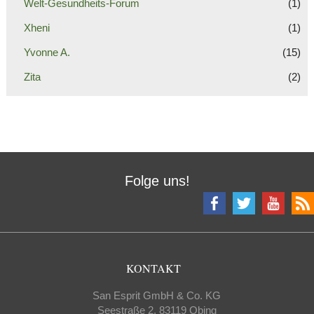
Welt-Gesundheits-Forum
(1)
Xheni
(1)
Yvonne A.
(15)
Zita
(2)
Folge uns!
KONTAKT
San Esprit GmbH & Co. KG
Seestraße 2, 83119 Obing