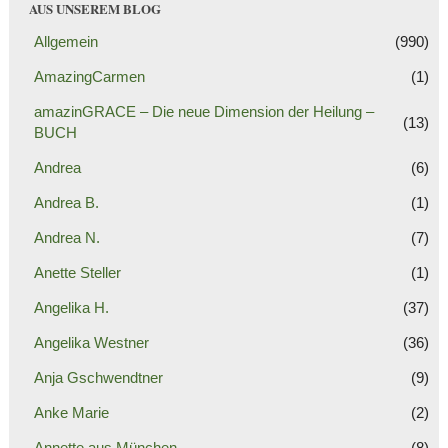
AUS UNSEREM BLOG
Allgemein
(990)
AmazingCarmen
(1)
amazinGRACE – Die neue Dimension der Heilung –
(13)
BUCH
Andrea
(6)
Andrea B.
(1)
Andrea N.
(7)
Anette Steller
(1)
Angelika H.
(37)
Angelika Westner
(36)
Anja Gschwendtner
(9)
Anke Marie
(2)
Annette aus München
(8)