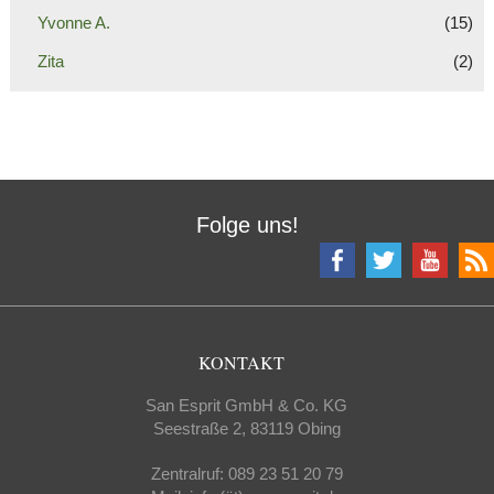
Yvonne A.
(15)
Zita
(2)
Folge uns!
KONTAKT
San Esprit GmbH & Co. KG
Seestraße 2, 83119 Obing
Zentralruf: 089 23 51 20 79