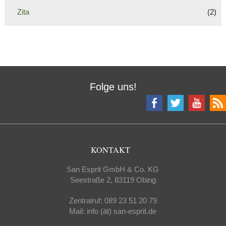
Zita
(2)
Folge uns!
KONTAKT
San Esprit GmbH & Co. KG
Seestraße 2, 83119 Obing
Zentralruf: 089 23 51 20 79
Mail: info (ät) san-esprit.de