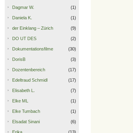
Dagmar W.
(1)
Daniela K.
(1)
der Einklang – Zürich
(9)
DO UT DES
(2)
Dokumentationsfilme
(30)
DorisB
(3)
Dozentenbereich
(17)
Edeltraud Schmidl
(17)
Elisabeth L.
(7)
Elke ML
(1)
Elke Tumbach
(1)
Elsadat Sinani
(6)
Erika
(13)