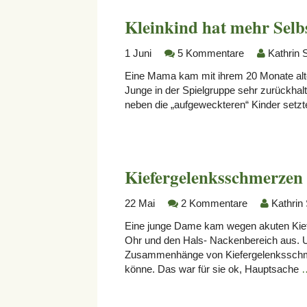
Kleinkind hat mehr Selb
1
Juni
5 Kommentare
Kathrin 
Eine Mama kam mit ihrem 20 Monate alte
Junge in der Spielgruppe sehr zurückhalt
neben die „aufgeweckteren“ Kinder setzt
Kiefergelenksschmerzen
22
Mai
2 Kommentare
Kathrin
Eine junge Dame kam wegen akuten Kiefe
Ohr und den Hals- Nackenbereich aus. Um
Zusammenhänge von Kiefergelenksschmer
könne. Das war für sie ok, Hauptsache