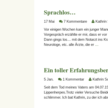
Sprachlos…
17
Mai
7 Kommentare
Kathrin
Vor einigen Wochen kam ein junger Mann
Vorgespräch erzählte er mir, dass er vor
Dann gings los… mit dem Notarzt ins K
Neurologe, etc. alle Ärzte, die er
…
Ein toller Erfahrungsber
5
Jan.
1 Kommentar
Kathrin S
Seit dem Tod meines Vaters am 04.07.197
Lippenherpes.Trotz vieler Versuche Beid
schlimmer. Ich bat Kathrin, zu der ich ab