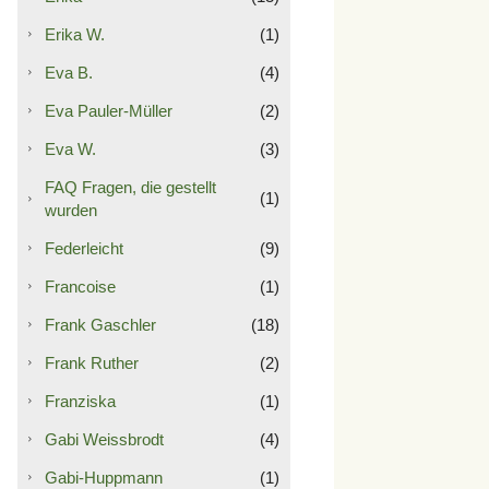
Erika W.
(1)
Eva B.
(4)
Eva Pauler-Müller
(2)
Eva W.
(3)
FAQ Fragen, die gestellt
(1)
wurden
Federleicht
(9)
Francoise
(1)
Frank Gaschler
(18)
Frank Ruther
(2)
Franziska
(1)
Gabi Weissbrodt
(4)
Gabi-Huppmann
(1)