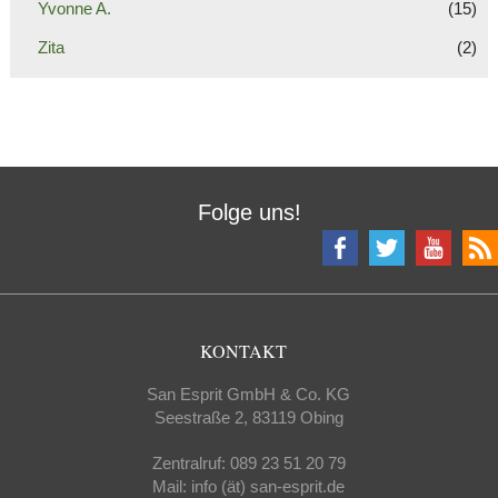
Yvonne A.
(15)
Zita
(2)
Folge uns!
KONTAKT
San Esprit GmbH & Co. KG
Seestraße 2, 83119 Obing
Zentralruf: 089 23 51 20 79
Mail: info (ät) san-esprit.de