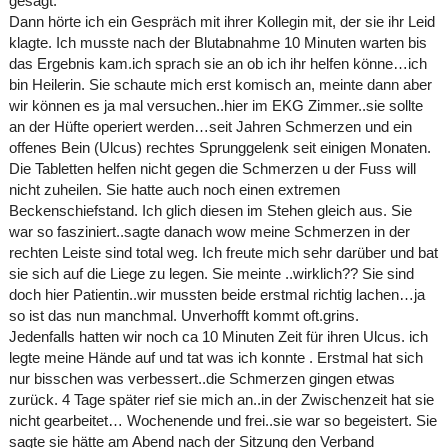
gesagt.
Dann hörte ich ein Gespräch mit ihrer Kollegin mit, der sie ihr Leid
klagte. Ich musste nach der Blutabnahme 10 Minuten warten bis
das Ergebnis kam.ich sprach sie an ob ich ihr helfen könne…ich
bin Heilerin. Sie schaute mich erst komisch an, meinte dann aber
wir können es ja mal versuchen..hier im EKG Zimmer..sie sollte
an der Hüfte operiert werden…seit Jahren Schmerzen und ein
offenes Bein (Ulcus) rechtes Sprunggelenk seit einigen Monaten.
Die Tabletten helfen nicht gegen die Schmerzen u der Fuss will
nicht zuheilen. Sie hatte auch noch einen extremen
Beckenschiefstand. Ich glich diesen im Stehen gleich aus. Sie
war so fasziniert..sagte danach wow meine Schmerzen in der
rechten Leiste sind total weg. Ich freute mich sehr darüber und bat
sie sich auf die Liege zu legen. Sie meinte ..wirklich?? Sie sind
doch hier Patientin..wir mussten beide erstmal richtig lachen…ja
so ist das nun manchmal. Unverhofft kommt oft.grins.
Jedenfalls hatten wir noch ca 10 Minuten Zeit für ihren Ulcus. ich
legte meine Hände auf und tat was ich konnte . Erstmal hat sich
nur bisschen was verbessert..die Schmerzen gingen etwas
zurück. 4 Tage später rief sie mich an..in der Zwischenzeit hat sie
nicht gearbeitet… Wochenende und frei..sie war so begeistert. Sie
sagte sie hätte am Abend nach der Sitzung den Verband