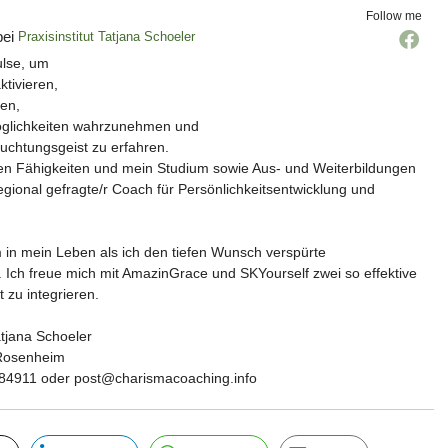
Follow me
ei
Praxisinstitut Tatjana Schoeler
lse, um
ktivieren,
ren,
glichkeiten wahrzunehmen und
chtungsgeist zu erfahren.
n Fähigkeiten und mein Studium sowie Aus- und Weiterbildungen
regional gefragte/r Coach für Persönlichkeitsentwicklung und
 in mein Leben als ich den tiefen Wunsch verspürte
. Ich freue mich mit AmazinGrace und SKYourself zwei so effektive
 zu integrieren.
atjana Schoeler
Rosenheim
184911 oder post@charismacoaching.info