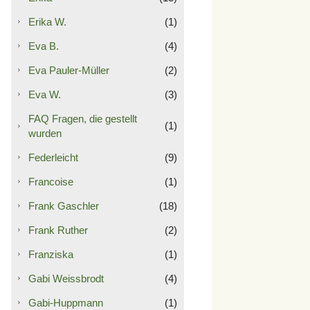
Erika W.
(1)
Eva B.
(4)
Eva Pauler-Müller
(2)
Eva W.
(3)
FAQ Fragen, die gestellt
(1)
wurden
Federleicht
(9)
Francoise
(1)
Frank Gaschler
(18)
Frank Ruther
(2)
Franziska
(1)
Gabi Weissbrodt
(4)
Gabi-Huppmann
(1)