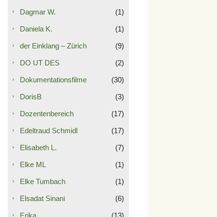
Dagmar W.
(1)
Daniela K.
(1)
der Einklang – Zürich
(9)
DO UT DES
(2)
Dokumentationsfilme
(30)
DorisB
(3)
Dozentenbereich
(17)
Edeltraud Schmidl
(17)
Elisabeth L.
(7)
Elke ML
(1)
Elke Tumbach
(1)
Elsadat Sinani
(6)
Erika
(13)