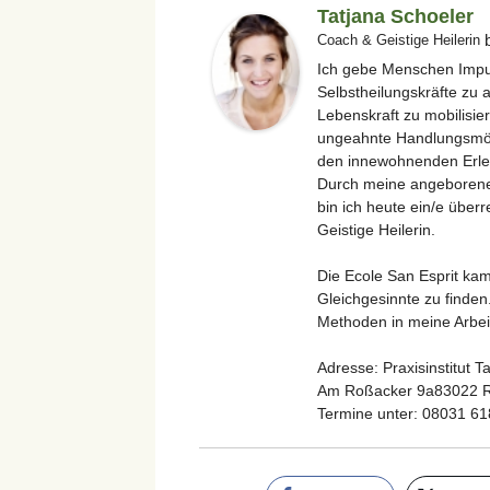
Tatjana Schoeler
b
Coach & Geistige Heilerin
Ich gebe Menschen Impu
Selbstheilungskräfte zu a
Lebenskraft zu mobilisie
ungeahnte Handlungsmö
den innewohnenden Erleu
Durch meine angeborene
bin ich heute ein/e über
Geistige Heilerin.
Die Ecole San Esprit kam
Gleichgesinnte zu finden
Methoden in meine Arbeit
Adresse: Praxisinstitut T
Am Roßacker 9a83022 
Termine unter: 08031 6