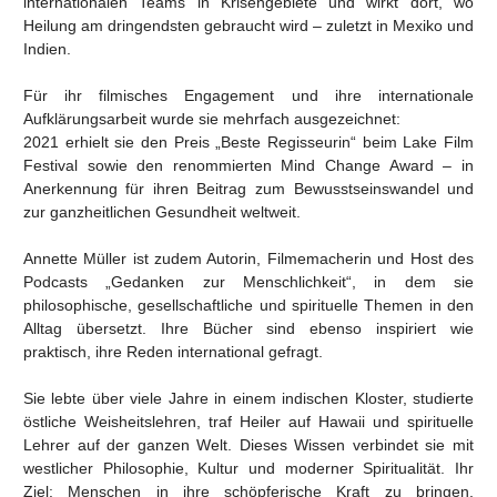
internationalen Teams in Krisengebiete und wirkt dort, wo
Heilung am dringendsten gebraucht wird – zuletzt in Mexiko und
Indien.
Für ihr filmisches Engagement und ihre internationale
Aufklärungsarbeit wurde sie mehrfach ausgezeichnet:
2021 erhielt sie den Preis „Beste Regisseurin“ beim Lake Film
Festival sowie den renommierten Mind Change Award – in
Anerkennung für ihren Beitrag zum Bewusstseinswandel und
zur ganzheitlichen Gesundheit weltweit.
Annette Müller ist zudem Autorin, Filmemacherin und Host des
Podcasts „Gedanken zur Menschlichkeit“, in dem sie
philosophische, gesellschaftliche und spirituelle Themen in den
Alltag übersetzt. Ihre Bücher sind ebenso inspiriert wie
praktisch, ihre Reden international gefragt.
Sie lebte über viele Jahre in einem indischen Kloster, studierte
östliche Weisheitslehren, traf Heiler auf Hawaii und spirituelle
Lehrer auf der ganzen Welt. Dieses Wissen verbindet sie mit
westlicher Philosophie, Kultur und moderner Spiritualität. Ihr
Ziel: Menschen in ihre schöpferische Kraft zu bringen,