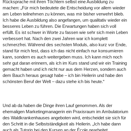
Rücksprache mit ihren Töchtern selbst eine Ausbildung zu
machen: „Für mich bedeutete die Entscheidung vor allem wieder
am Leben teilnehmen zu können, was mir bisher verwehrt blieb.
Ich habe die Ausbildung also angefangen, um qualitativ wieder ein
besseres Leben zu führen. Die Erwartungen haben sich voll
erfüllt. Es ist schwer in Worte zu fassen wie sehr sich mein Leben
verbessert hat. Nach den zwei Jahren war ich komplett
schmerzfrei. Während des sechsten Moduls, also kurz vor Ende,
stand für mich fest, dass ich das nicht einfach nur konsumieren
kann, sondern es auch weitergeben muss. Ich kann mich noch
sehr gut daran erinnern, als ich im Kurs stand und wir ein Training
gemacht haben und ich nicht nur aus dem Herzen, sondern auch
dem Bauch heraus gesagt habe – ich bin Heilerin und habe den
schönsten Beruf der Welt – dazu stehe ich bis heute.“
Und ab da haben die Dinge ihren Lauf genommen. Als der
ehemaligen Marketingmanagerin ein Praxisraum im Ambulatorium
des Waldkrankenhauses angeboten wird, entscheidet sie sich für
den Schritt in die Selbstständigkeit als Heilerin. „Ich habe dann
auch als Tutorin bei den Kursen an der École gearbeitet.