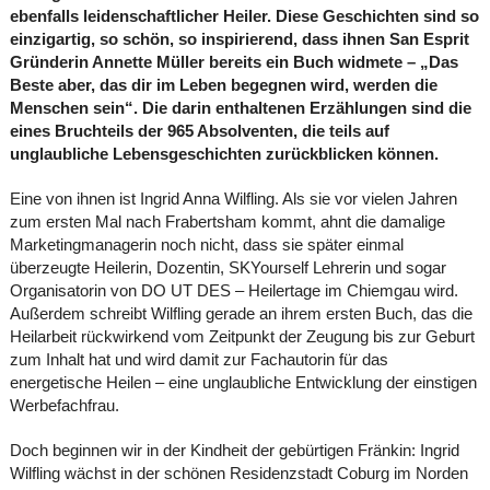
ebenfalls leidenschaftlicher Heiler. Diese Geschichten sind so
einzigartig, so schön, so inspirierend, dass ihnen San Esprit
Gründerin Annette Müller bereits ein Buch widmete – „Das
Beste aber, das dir im Leben begegnen wird, werden die
Menschen sein“. Die darin enthaltenen Erzählungen sind die
eines Bruchteils der 965 Absolventen, die teils auf
unglaubliche Lebensgeschichten zurückblicken können.
Eine von ihnen ist Ingrid Anna Wilfling. Als sie vor vielen Jahren
zum ersten Mal nach Frabertsham kommt, ahnt die damalige
Marketingmanagerin noch nicht, dass sie später einmal
überzeugte Heilerin, Dozentin, SKYourself Lehrerin und sogar
Organisatorin von DO UT DES – Heilertage im Chiemgau wird.
Außerdem schreibt Wilfling gerade an ihrem ersten Buch, das die
Heilarbeit rückwirkend vom Zeitpunkt der Zeugung bis zur Geburt
zum Inhalt hat und wird damit zur Fachautorin für das
energetische Heilen – eine unglaubliche Entwicklung der einstigen
Werbefachfrau.
Doch beginnen wir in der Kindheit der gebürtigen Fränkin: Ingrid
Wilfling wächst in der schönen Residenzstadt Coburg im Norden