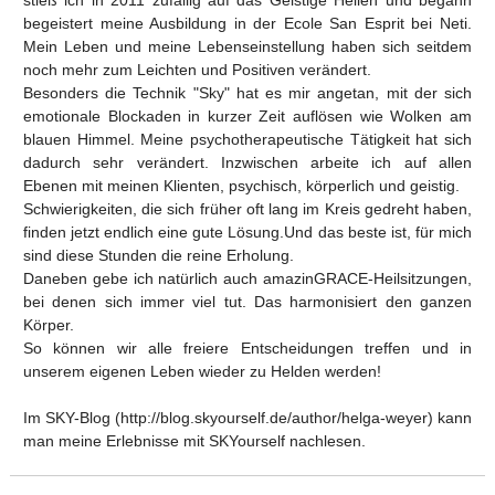
stieß ich in 2011 zufällig auf das Geistige Heilen und begann
begeistert meine Ausbildung in der Ecole San Esprit bei Neti.
Mein Leben und meine Lebenseinstellung haben sich seitdem
noch mehr zum Leichten und Positiven verändert.
Besonders die Technik "Sky" hat es mir angetan, mit der sich
emotionale Blockaden in kurzer Zeit auflösen wie Wolken am
blauen Himmel. Meine psychotherapeutische Tätigkeit hat sich
dadurch sehr verändert. Inzwischen arbeite ich auf allen
Ebenen mit meinen Klienten, psychisch, körperlich und geistig.
Schwierigkeiten, die sich früher oft lang im Kreis gedreht haben,
finden jetzt endlich eine gute Lösung.Und das beste ist, für mich
sind diese Stunden die reine Erholung.
Daneben gebe ich natürlich auch amazinGRACE-Heilsitzungen,
bei denen sich immer viel tut. Das harmonisiert den ganzen
Körper.
So können wir alle freiere Entscheidungen treffen und in
unserem eigenen Leben wieder zu Helden werden!
Im SKY-Blog (http://blog.skyourself.de/author/helga-weyer) kann
man meine Erlebnisse mit SKYourself nachlesen.