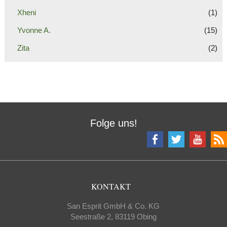
Xheni
(1)
Yvonne A.
(15)
Zita
(2)
Folge uns!
KONTAKT
San Esprit GmbH & Co. KG
Seestraße 2, 83119 Obing