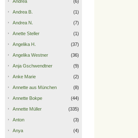
Andrea
(6)
Andrea B.
(1)
Andrea N.
(7)
Anette Steller
(1)
Angelika H.
(37)
Angelika Westner
(36)
Anja Gschwendtner
(9)
Anke Marie
(2)
Annette aus München
(8)
Annette Bokpe
(44)
Annette Müller
(335)
Anton
(3)
Anya
(4)