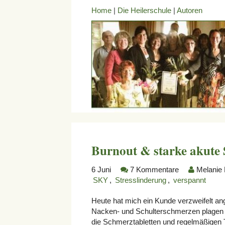
Home
|
Die Heilerschule
|
Autoren
Burnout & starke akute 
6
Juni
7 Kommentare
Melanie 
SKY
,
Stresslinderung
,
verspannt
Heute hat mich ein Kunde verzweifelt ang
Nacken- und Schulterschmerzen plagen au
die Schmerztabletten und regelmäßigen T