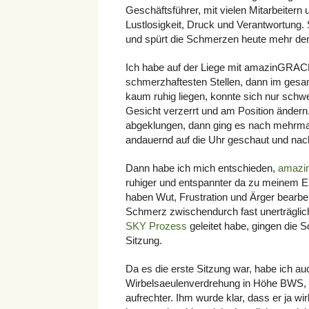
Geschäftsführer, mit vielen Mitarbeitern 
Lustlosigkeit, Druck und Verantwortung. 
und spürt die Schmerzen heute mehr den
Ich habe auf der Liege mit amazinGRAC
schmerzhaftesten Stellen, dann im gesa
kaum ruhig liegen, konnte sich nur sc
Gesicht verzerrt und am Position ändern
abgeklungen, dann ging es nach mehrmal
andauernd auf die Uhr geschaut und nac
Dann habe ich mich entschieden,
amaz
ruhiger und entspannter da zu meinem Er
haben Wut, Frustration und Ärger bearbei
Schmerz zwischendurch fast unerträglich
SKY Prozess
geleitet habe, gingen die
Sitzung.
Da es die erste Sitzung war, habe ich au
Wirbelsaeulenverdrehung in Höhe BWS, di
aufrechter. Ihm wurde klar, dass er ja wi