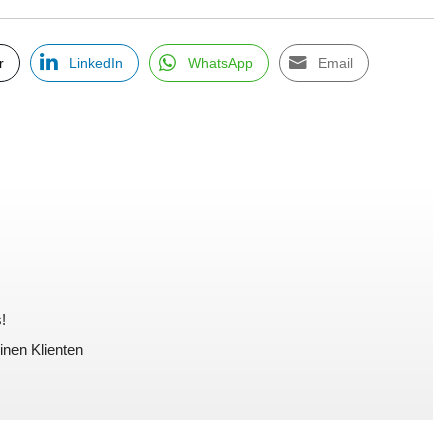
r
LinkedIn
WhatsApp
Email
!
inen Klienten