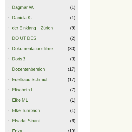
Dagmar W.
(1)
Daniela K.
(1)
der Einklang – Zürich
(9)
DO UT DES
(2)
Dokumentationsfilme
(30)
DorisB
(3)
Dozentenbereich
(17)
Edeltraud Schmidl
(17)
Elisabeth L.
(7)
Elke ML
(1)
Elke Tumbach
(1)
Elsadat Sinani
(6)
Erika
(13)