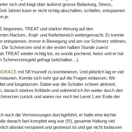
unter sich und klagt über äußerst grosse Belastung, Stress,
Seit Jahren kann er nicht richtig abschalten, schlafen, entspannen
n je.
E begonnen, TREAT und starker Atmung auf den
mten Nacken-, Kopf- und Kieferbereich weitergemacht. Er konnte
hwer entspannen, immer in Bewegung und am vor Schmerz stöhnen,
. Die Schmerzen sind in der ersten halben Stunde zuerst
s TREAT wieder richtig los, es wurde pochend, heiss und er hat
h Schmerzensgeld gefragt (witzhalber…).
inGRACE
mit SKYourself zu kombinieren. Und plötzlich lag er viel
staunen. Konnte sich sehr gut auf die Fragen einlassen. Wir
tet und losgelassen. Dabei war die Schulter schwer aktiviert,
, danach starkes Kribbeln und während ich ihn weiter durch den
 Schmerzen zurück und waren nur noch bei Level 1 am Ende der
ch noch die Vermessungen durchgeführt, er hatte eine leichte
e danach fast komplett weg war (!!!), gesamte Haltung viel
rklich absolut verspannt und gestresst ist und gar nicht loslassen