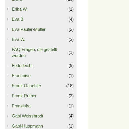
Erika W.
(1)
Eva B.
(4)
Eva Pauler-Müller
(2)
Eva W.
(3)
FAQ Fragen, die gestellt
(1)
wurden
Federleicht
(9)
Francoise
(1)
Frank Gaschler
(18)
Frank Ruther
(2)
Franziska
(1)
Gabi Weissbrodt
(4)
Gabi-Huppmann
(1)