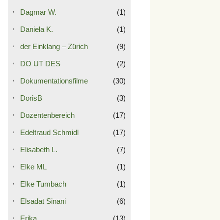
Dagmar W.
(1)
Daniela K.
(1)
der Einklang – Zürich
(9)
DO UT DES
(2)
Dokumentationsfilme
(30)
DorisB
(3)
Dozentenbereich
(17)
Edeltraud Schmidl
(17)
Elisabeth L.
(7)
Elke ML
(1)
Elke Tumbach
(1)
Elsadat Sinani
(6)
Erika
(13)