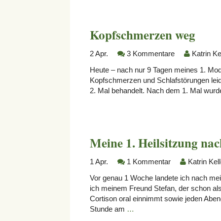
Kopfschmerzen weg
2
Apr.
3 Kommentare
Katrin Ke
Heute – nach nur 9 Tagen meines 1. Moduls
Kopfschmerzen und Schlafstörungen leide
2. Mal behandelt. Nach dem 1. Mal wur
Meine 1. Heilsitzung na
1
Apr.
1 Kommentar
Katrin Kell
Vor genau 1 Woche landete ich nach me
ich meinem Freund Stefan, der schon als
Cortison oral einnimmt sowie jeden Abend
Stunde am
…