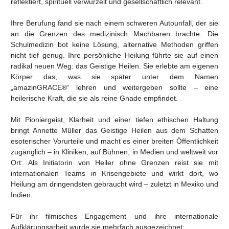
reflektiert, spirituell verwurzelt und gesellschaftlich relevant.
Ihre Berufung fand sie nach einem schweren Autounfall, der sie
an die Grenzen des medizinisch Machbaren brachte. Die
Schulmedizin bot keine Lösung, alternative Methoden griffen
nicht tief genug. Ihre persönliche Heilung führte sie auf einen
radikal neuen Weg: das Geistige Heilen. Sie erlebte am eigenen
Körper das, was sie später unter dem Namen
„amazinGRACE®“ lehren und weitergeben sollte – eine
heilerische Kraft, die sie als reine Gnade empfindet.
Mit Pioniergeist, Klarheit und einer tiefen ethischen Haltung
bringt Annette Müller das Geistige Heilen aus dem Schatten
esoterischer Vorurteile und macht es einer breiten Öffentlichkeit
zugänglich – in Kliniken, auf Bühnen, in Medien und weltweit vor
Ort: Als Initiatorin von Heiler ohne Grenzen reist sie mit
internationalen Teams in Krisengebiete und wirkt dort, wo
Heilung am dringendsten gebraucht wird – zuletzt in Mexiko und
Indien.
Für ihr filmisches Engagement und ihre internationale
Aufklärungsarbeit wurde sie mehrfach ausgezeichnet: