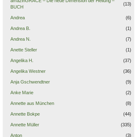
amazinGRACE – Die neue Dimension der Heilung –
(13)
BUCH
Andrea
(6)
Andrea B.
(1)
Andrea N.
(7)
Anette Steller
(1)
Angelika H.
(37)
Angelika Westner
(36)
Anja Gschwendtner
(9)
Anke Marie
(2)
Annette aus München
(8)
Annette Bokpe
(44)
Annette Müller
(335)
Anton
(3)