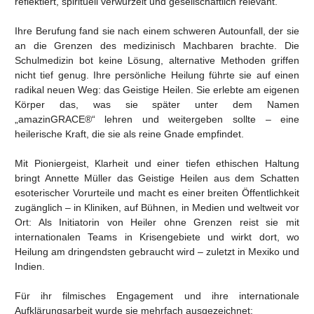
reflektiert, spirituell verwurzelt und gesellschaftlich relevant.
Ihre Berufung fand sie nach einem schweren Autounfall, der sie
an die Grenzen des medizinisch Machbaren brachte. Die
Schulmedizin bot keine Lösung, alternative Methoden griffen
nicht tief genug. Ihre persönliche Heilung führte sie auf einen
radikal neuen Weg: das Geistige Heilen. Sie erlebte am eigenen
Körper das, was sie später unter dem Namen
„amazinGRACE®“ lehren und weitergeben sollte – eine
heilerische Kraft, die sie als reine Gnade empfindet.
Mit Pioniergeist, Klarheit und einer tiefen ethischen Haltung
bringt Annette Müller das Geistige Heilen aus dem Schatten
esoterischer Vorurteile und macht es einer breiten Öffentlichkeit
zugänglich – in Kliniken, auf Bühnen, in Medien und weltweit vor
Ort: Als Initiatorin von Heiler ohne Grenzen reist sie mit
internationalen Teams in Krisengebiete und wirkt dort, wo
Heilung am dringendsten gebraucht wird – zuletzt in Mexiko und
Indien.
Für ihr filmisches Engagement und ihre internationale
Aufklärungsarbeit wurde sie mehrfach ausgezeichnet: