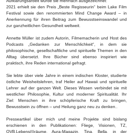
Aufklärungsarbeit wurde sie mehrfach ausgezeichnet:
2021 erhielt sie den Preis „Beste Regisseurin“ beim Lake Film
Festival sowie den renommierten Mind Change Award – in
Anerkennung für ihren Beitrag zum Bewusstseinswandel und
zur ganzheitlichen Gesundheit weltweit.
Annette Müller ist zudem Autorin, Filmemacherin und Host des
Podcasts „Gedanken zur Menschlichkeit“, in dem sie
philosophische, gesellschaftliche und spirituelle Themen in den
Alltag übersetzt. Ihre Bücher sind ebenso inspiriert wie
praktisch, ihre Reden international gefragt.
Sie lebte über viele Jahre in einem indischen Kloster, studierte
östliche Weisheitslehren, traf Heiler auf Hawaii und spirituelle
Lehrer auf der ganzen Welt. Dieses Wissen verbindet sie mit
westlicher Philosophie, Kultur und moderner Spiritualität. Ihr
Ziel: Menschen in ihre schöpferische Kraft zu bringen,
Bewusstsein zu öffnen – und Heilung ganz neu zu denken..
Presseartikel über mich und meine Projekte sind bislang
erschienen in den Publikationen: Fliege, Visionen, TZ,
OVB,Lebens(t)räume, Aura-Magazin, Tina, Bella, in der