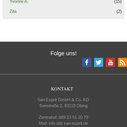
Yvonne A.
(15)
Zita
(2)
Folge uns!
KONTAKT
San Esprit GmbH & Co. KG
Seestraße 2, 83119 Obing
Zentralruf: 089 23 51 20 79
Mail: info (ät) san-esprit.de