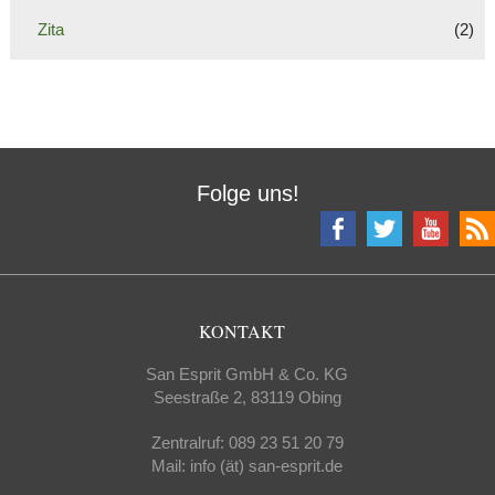
Zita
(2)
Folge uns!
KONTAKT
San Esprit GmbH & Co. KG
Seestraße 2, 83119 Obing
Zentralruf: 089 23 51 20 79
Mail: info (ät) san-esprit.de