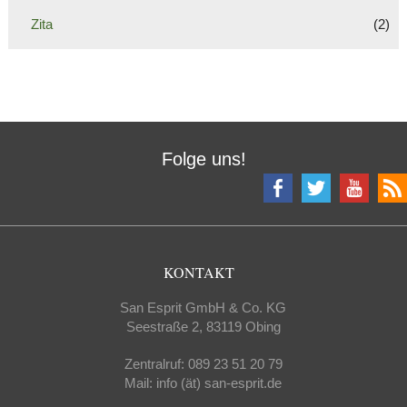
Zita
(2)
Folge uns!
KONTAKT
San Esprit GmbH & Co. KG
Seestraße 2, 83119 Obing
Zentralruf: 089 23 51 20 79
Mail: info (ät) san-esprit.de