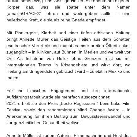
radikal neuen Weg: das Geistige Heilen. Sie erlebte am eigenen
Körper das, was sie später unter dem Namen
„amazinGRACE®“ lehren und weitergeben sollte – eine
heilerische Kraft, die sie als reine Gnade empfindet.
Mit Pioniergeist, Klarheit und einer tiefen ethischen Haltung
bringt Annette Müller das Geistige Heilen aus dem Schatten
esoterischer Vorurteile und macht es einer breiten Öffentlichkeit
zugänglich – in Kliniken, auf Bühnen, in Medien und weltweit vor
Ort: Als Initiatorin von Heiler ohne Grenzen reist sie mit
internationalen Teams in Krisengebiete und wirkt dort, wo
Heilung am dringendsten gebraucht wird – zuletzt in Mexiko und
Indien.
Für ihr filmisches Engagement und ihre internationale
Aufklärungsarbeit wurde sie mehrfach ausgezeichnet:
2021 erhielt sie den Preis „Beste Regisseurin“ beim Lake Film
Festival sowie den renommierten Mind Change Award – in
Anerkennung für ihren Beitrag zum Bewusstseinswandel und
zur ganzheitlichen Gesundheit weltweit.
Annette Müller ist zudem Autorin, Filmemacherin und Host des