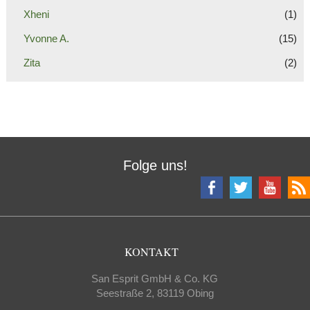
Xheni
(1)
Yvonne A.
(15)
Zita
(2)
Folge uns!
KONTAKT
San Esprit GmbH & Co. KG
Seestraße 2, 83119 Obing