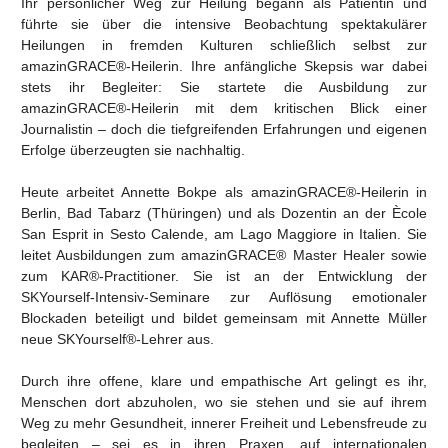
Ihr persönlicher Weg zur Heilung begann als Patientin und
führte sie über die intensive Beobachtung spektakulärer
Heilungen in fremden Kulturen schließlich selbst zur
amazinGRACE®-Heilerin. Ihre anfängliche Skepsis war dabei
stets ihr Begleiter: Sie startete die Ausbildung zur
amazinGRACE®-Heilerin mit dem kritischen Blick einer
Journalistin – doch die tiefgreifenden Erfahrungen und eigenen
Erfolge überzeugten sie nachhaltig.
Heute arbeitet Annette Bokpe als amazinGRACE®-Heilerin in
Berlin, Bad Tabarz (Thüringen) und als Dozentin an der Ècole
San Esprit in Sesto Calende, am Lago Maggiore in Italien. Sie
leitet Ausbildungen zum amazinGRACE® Master Healer sowie
zum KAR®-Practitioner. Sie ist an der Entwicklung der
SKYourself-Intensiv-Seminare zur Auflösung emotionaler
Blockaden beteiligt und bildet gemeinsam mit Annette Müller
neue SKYourself®-Lehrer aus.
Durch ihre offene, klare und empathische Art gelingt es ihr,
Menschen dort abzuholen, wo sie stehen und sie auf ihrem
Weg zu mehr Gesundheit, innerer Freiheit und Lebensfreude zu
begleiten – sei es in ihren Praxen, auf internationalen