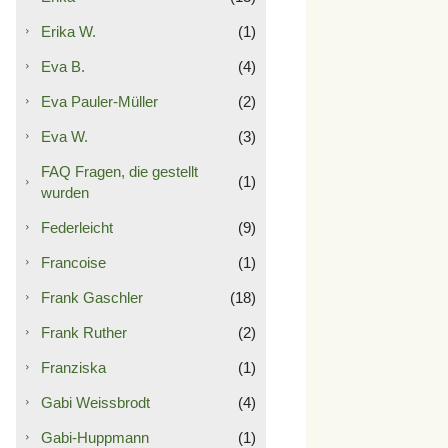
Erika W.
(1)
Eva B.
(4)
Eva Pauler-Müller
(2)
Eva W.
(3)
FAQ Fragen, die gestellt
(1)
wurden
Federleicht
(9)
Francoise
(1)
Frank Gaschler
(18)
Frank Ruther
(2)
Franziska
(1)
Gabi Weissbrodt
(4)
Gabi-Huppmann
(1)