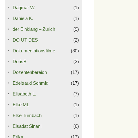
Dagmar W.
(1)
Daniela K.
(1)
der Einklang – Zürich
(9)
DO UT DES
(2)
Dokumentationsfilme
(30)
DorisB
(3)
Dozentenbereich
(17)
Edeltraud Schmidl
(17)
Elisabeth L.
(7)
Elke ML
(1)
Elke Tumbach
(1)
Elsadat Sinani
(6)
Erika
(13)