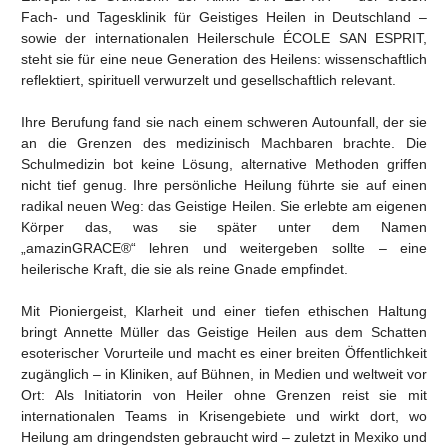
Fach- und Tagesklinik für Geistiges Heilen in Deutschland –
sowie der internationalen Heilerschule ÉCOLE SAN ESPRIT,
steht sie für eine neue Generation des Heilens: wissenschaftlich
reflektiert, spirituell verwurzelt und gesellschaftlich relevant.
Ihre Berufung fand sie nach einem schweren Autounfall, der sie
an die Grenzen des medizinisch Machbaren brachte. Die
Schulmedizin bot keine Lösung, alternative Methoden griffen
nicht tief genug. Ihre persönliche Heilung führte sie auf einen
radikal neuen Weg: das Geistige Heilen. Sie erlebte am eigenen
Körper das, was sie später unter dem Namen
„amazinGRACE®“ lehren und weitergeben sollte – eine
heilerische Kraft, die sie als reine Gnade empfindet.
Mit Pioniergeist, Klarheit und einer tiefen ethischen Haltung
bringt Annette Müller das Geistige Heilen aus dem Schatten
esoterischer Vorurteile und macht es einer breiten Öffentlichkeit
zugänglich – in Kliniken, auf Bühnen, in Medien und weltweit vor
Ort: Als Initiatorin von Heiler ohne Grenzen reist sie mit
internationalen Teams in Krisengebiete und wirkt dort, wo
Heilung am dringendsten gebraucht wird – zuletzt in Mexiko und