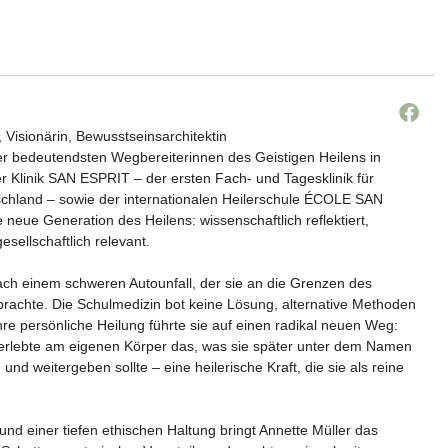
, Visionärin, Bewusstseinsarchitektin
der bedeutendsten Wegbereiterinnen des Geistigen Heilens in
r Klinik SAN ESPRIT – der ersten Fach- und Tagesklinik für
tschland – sowie der internationalen Heilerschule ÉCOLE SAN
e neue Generation des Heilens: wissenschaftlich reflektiert,
gesellschaftlich relevant.
ach einem schweren Autounfall, der sie an die Grenzen des
rachte. Die Schulmedizin bot keine Lösung, alternative Methoden
 Ihre persönliche Heilung führte sie auf einen radikal neuen Weg:
e erlebte am eigenen Körper das, was sie später unter dem Namen
d weitergeben sollte – eine heilerische Kraft, die sie als reine
t und einer tiefen ethischen Haltung bringt Annette Müller das