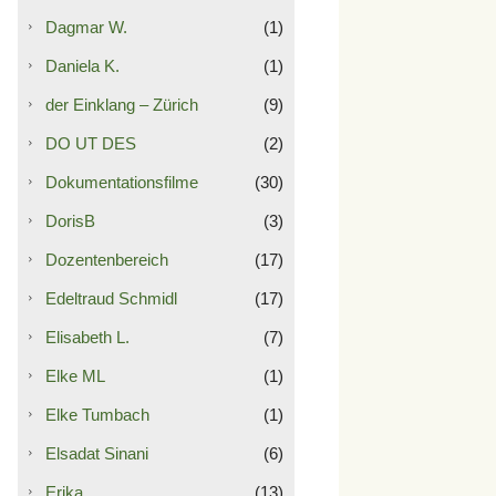
Dagmar W.
(1)
Daniela K.
(1)
der Einklang – Zürich
(9)
DO UT DES
(2)
Dokumentationsfilme
(30)
DorisB
(3)
Dozentenbereich
(17)
Edeltraud Schmidl
(17)
Elisabeth L.
(7)
Elke ML
(1)
Elke Tumbach
(1)
Elsadat Sinani
(6)
Erika
(13)