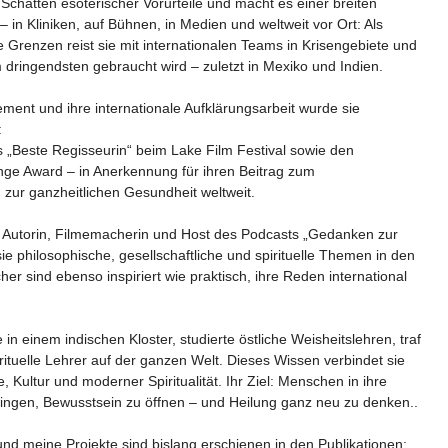
Schatten esoterischer Vorurteile und macht es einer breiten
 – in Kliniken, auf Bühnen, in Medien und weltweit vor Ort: Als
ne Grenzen reist sie mit internationalen Teams in Krisengebiete und
m dringendsten gebraucht wird – zuletzt in Mexiko und Indien.
ement und ihre internationale Aufklärungsarbeit wurde sie
:
is „Beste Regisseurin“ beim Lake Film Festival sowie den
e Award – in Anerkennung für ihren Beitrag zum
zur ganzheitlichen Gesundheit weltweit.
m Autorin, Filmemacherin und Host des Podcasts „Gedanken zur
ie philosophische, gesellschaftliche und spirituelle Themen in den
cher sind ebenso inspiriert wie praktisch, ihre Reden international
e in einem indischen Kloster, studierte östliche Weisheitslehren, traf
irituelle Lehrer auf der ganzen Welt. Dieses Wissen verbindet sie
e, Kultur und moderner Spiritualität. Ihr Ziel: Menschen in ihre
ringen, Bewusstsein zu öffnen – und Heilung ganz neu zu denken..
und meine Projekte sind bislang erschienen in den Publikationen: