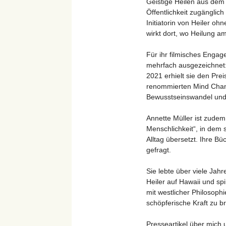
Geistige Heilen aus dem 
Öffentlichkeit zugänglich
Initiatorin von Heiler oh
wirkt dort, wo Heilung a
Für ihr filmisches Engag
mehrfach ausgezeichnet
2021 erhielt sie den Pre
renommierten Mind Chang
Bewusstseinswandel und 
Annette Müller ist zude
Menschlichkeit“, in dem s
Alltag übersetzt. Ihre Bü
gefragt.
Sie lebte über viele Jahr
Heiler auf Hawaii und sp
mit westlicher Philosophi
schöpferische Kraft zu b
Presseartikel über mich 