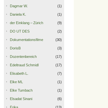
Dagmar W.
(1)
Daniela K.
(1)
der Einklang – Zürich
(9)
DO UT DES
(2)
Dokumentationsfilme
(30)
DorisB
(3)
Dozentenbereich
(17)
Edeltraud Schmidl
(17)
Elisabeth L.
(7)
Elke ML
(1)
Elke Tumbach
(1)
Elsadat Sinani
(6)
Erika
(13)