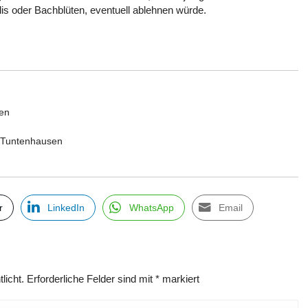
s oder Bachblüten, eventuell ablehnen würde.
sen
 Tuntenhausen
r
LinkedIn
WhatsApp
Email
licht.
Erforderliche Felder sind mit
*
markiert