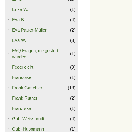
Erika W.
(1)
Eva B.
(4)
Eva Pauler-Müller
(2)
Eva W.
(3)
FAQ Fragen, die gestellt
(1)
wurden
Federleicht
(9)
Francoise
(1)
Frank Gaschler
(18)
Frank Ruther
(2)
Franziska
(1)
Gabi Weissbrodt
(4)
Gabi-Huppmann
(1)