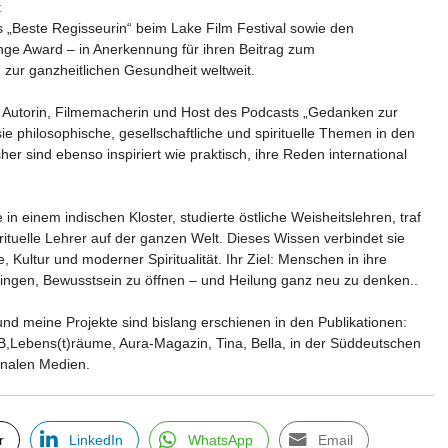
:
is „Beste Regisseurin“ beim Lake Film Festival sowie den
e Award – in Anerkennung für ihren Beitrag zum
zur ganzheitlichen Gesundheit weltweit.
m Autorin, Filmemacherin und Host des Podcasts „Gedanken zur
ie philosophische, gesellschaftliche und spirituelle Themen in den
cher sind ebenso inspiriert wie praktisch, ihre Reden international
e in einem indischen Kloster, studierte östliche Weisheitslehren, traf
irituelle Lehrer auf der ganzen Welt. Dieses Wissen verbindet sie
e, Kultur und moderner Spiritualität. Ihr Ziel: Menschen in ihre
ringen, Bewusstsein zu öffnen – und Heilung ganz neu zu denken..
und meine Projekte sind bislang erschienen in den Publikationen:
B,Lebens(t)räume, Aura-Magazin, Tina, Bella, in der Süddeutschen
ionalen Medien.
r
LinkedIn
WhatsApp
Email