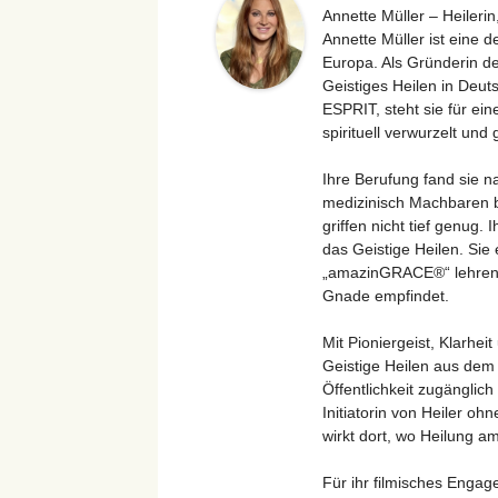
Annette Müller – Heilerin
Annette Müller ist eine 
Europa. Als Gründerin de
Geistiges Heilen in Deu
ESPRIT, steht sie für ein
spirituell verwurzelt und 
Ihre Berufung fand sie n
medizinisch Machbaren b
griffen nicht tief genug.
das Geistige Heilen. Si
„amazinGRACE®“ lehren un
Gnade empfindet.
Mit Pioniergeist, Klarhei
Geistige Heilen aus dem 
Öffentlichkeit zugänglich
Initiatorin von Heiler oh
wirkt dort, wo Heilung a
Für ihr filmisches Engag