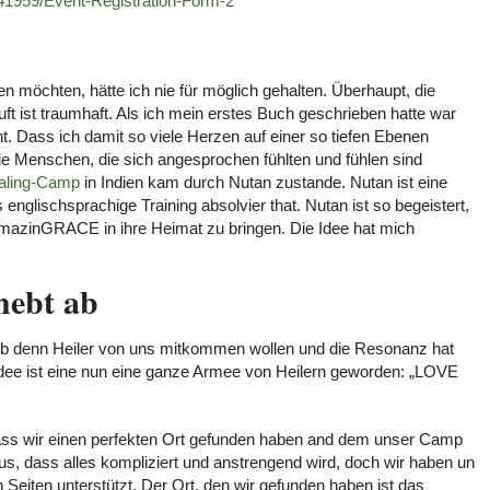
41959/Event-Registration-Form-2
en möchten, hätte ich nie für möglich gehalten. Überhaupt, die
 ist traumhaft. Als ich mein erstes Buch geschrieben hatte war
t. Dass ich damit so viele Herzen auf einer so tiefen Ebenen
Die Menschen, die sich angesprochen fühlten und fühlen sind
aling-Camp
in Indien kam durch Nutan zustande. Nutan ist eine
englischsprachige Training absolvier that. Nutan ist so begeistert,
amazinGRACE in ihre Heimat zu bringen. Die Idee hat mich
hebt ab
 ob denn Heiler von uns mitkommen wollen und die Resonanz hat
Idee ist eine nun eine ganze Armee von Heilern geworden: „LOVE
ass wir einen perfekten Ort gefunden haben and dem unser Camp
aus, dass alles kompliziert und anstrengend wird, doch wir haben un
 Seiten unterstützt. Der Ort, den wir gefunden haben ist das