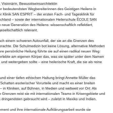
, Visionärin, Bewusstseinsarchitektin
der bedeutendsten Wegbereiterinnen des Geistigen Heilens in
r Klinik SAN ESPRIT – der ersten Fach- und Tagesklinik für
tschland – sowie der internationalen Heilerschule ÉCOLE SAN
e neue Generation des Heilens: wissenschaftlich reflektiert,
gesellschaftlich relevant.
ach einem schweren Autounfall, der sie an die Grenzen des
rachte. Die Schulmedizin bot keine Lösung, alternative Methoden
 Ihre persönliche Heilung führte sie auf einen radikal neuen Weg:
e erlebte am eigenen Körper das, was sie später unter dem Namen
d weitergeben sollte – eine heilerische Kraft, die sie als reine
t und einer tiefen ethischen Haltung bringt Annette Müller das
Schatten esoterischer Vorurteile und macht es einer breiten
 – in Kliniken, auf Bühnen, in Medien und weltweit vor Ort: Als
ne Grenzen reist sie mit internationalen Teams in Krisengebiete und
m dringendsten gebraucht wird – zuletzt in Mexiko und Indien.
ement und ihre internationale Aufklärungsarbeit wurde sie