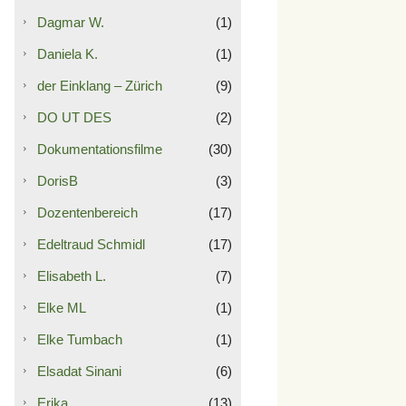
Dagmar W.
(1)
Daniela K.
(1)
der Einklang – Zürich
(9)
DO UT DES
(2)
Dokumentationsfilme
(30)
DorisB
(3)
Dozentenbereich
(17)
Edeltraud Schmidl
(17)
Elisabeth L.
(7)
Elke ML
(1)
Elke Tumbach
(1)
Elsadat Sinani
(6)
Erika
(13)