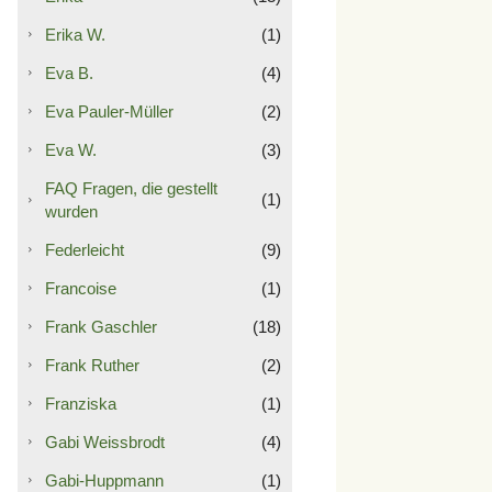
Erika W.
(1)
Eva B.
(4)
Eva Pauler-Müller
(2)
Eva W.
(3)
FAQ Fragen, die gestellt
(1)
wurden
Federleicht
(9)
Francoise
(1)
Frank Gaschler
(18)
Frank Ruther
(2)
Franziska
(1)
Gabi Weissbrodt
(4)
Gabi-Huppmann
(1)