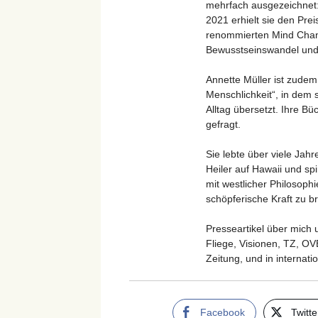
mehrfach ausgezeichnet
2021 erhielt sie den Pre
renommierten Mind Chang
Bewusstseinswandel und 
Annette Müller ist zude
Menschlichkeit“, in dem s
Alltag übersetzt. Ihre Bü
gefragt.
Sie lebte über viele Jahr
Heiler auf Hawaii und sp
mit westlicher Philosophi
schöpferische Kraft zu b
Presseartikel über mich 
Fliege, Visionen, TZ, OV
Zeitung, und in internat
Facebook
Twitte