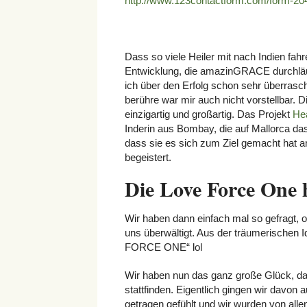
http://www.123contactform.com/form-20
Dass so viele Heiler mit nach Indien fahr
Entwicklung, die amazinGRACE durchläuft
ich über den Erfolg schon sehr überrasch
berühre war mir auch nicht vorstellbar. 
einzigartig und großartig. Das Projekt
He
Inderin aus Bombay, die auf Mallorca das 
dass sie es sich zum Ziel gemacht hat 
begeistert.
Die Love Force One 
Wir haben dann einfach mal so gefragt,
uns überwältigt. Aus der träumerischen 
FORCE ONE“ lol
Wir haben nun das ganz große Glück, d
stattfinden. Eigentlich gingen wir davon 
getragen gefühlt und wir wurden von allen