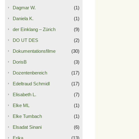
Dagmar W.
(1)
Daniela K.
(1)
der Einklang – Zürich
(9)
DO UT DES
(2)
Dokumentationsfilme
(30)
DorisB
(3)
Dozentenbereich
(17)
Edeltraud Schmidl
(17)
Elisabeth L.
(7)
Elke ML
(1)
Elke Tumbach
(1)
Elsadat Sinani
(6)
Erika
(13)