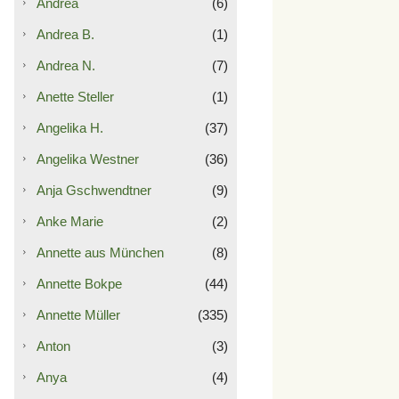
Andrea
(6)
Andrea B.
(1)
Andrea N.
(7)
Anette Steller
(1)
Angelika H.
(37)
Angelika Westner
(36)
Anja Gschwendtner
(9)
Anke Marie
(2)
Annette aus München
(8)
Annette Bokpe
(44)
Annette Müller
(335)
Anton
(3)
Anya
(4)