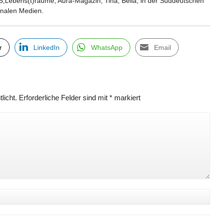
B,Lebens(t)räume, Aura-Magazin, Tina, Bella, in der Süddeutschen
ionalen Medien.
r
LinkedIn
WhatsApp
Email
licht.
Erforderliche Felder sind mit
*
markiert