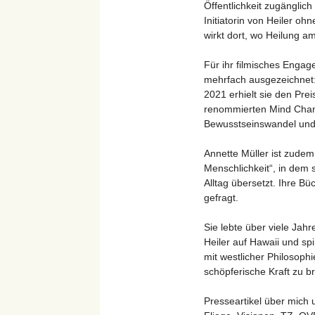
Öffentlichkeit zugänglich
Initiatorin von Heiler oh
wirkt dort, wo Heilung a
Für ihr filmisches Engag
mehrfach ausgezeichnet
2021 erhielt sie den Pre
renommierten Mind Chang
Bewusstseinswandel und 
Annette Müller ist zude
Menschlichkeit“, in dem s
Alltag übersetzt. Ihre Bü
gefragt.
Sie lebte über viele Jahr
Heiler auf Hawaii und sp
mit westlicher Philosophi
schöpferische Kraft zu b
Presseartikel über mich 