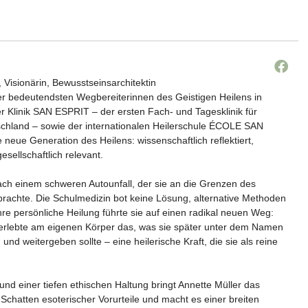
, Visionärin, Bewusstseinsarchitektin
der bedeutendsten Wegbereiterinnen des Geistigen Heilens in
r Klinik SAN ESPRIT – der ersten Fach- und Tagesklinik für
tschland – sowie der internationalen Heilerschule ÉCOLE SAN
e neue Generation des Heilens: wissenschaftlich reflektiert,
gesellschaftlich relevant.
ach einem schweren Autounfall, der sie an die Grenzen des
rachte. Die Schulmedizin bot keine Lösung, alternative Methoden
 Ihre persönliche Heilung führte sie auf einen radikal neuen Weg:
e erlebte am eigenen Körper das, was sie später unter dem Namen
d weitergeben sollte – eine heilerische Kraft, die sie als reine
t und einer tiefen ethischen Haltung bringt Annette Müller das
Schatten esoterischer Vorurteile und macht es einer breiten