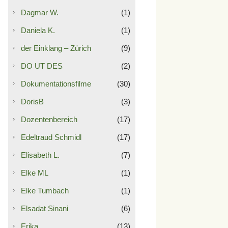
Dagmar W.
(1)
Daniela K.
(1)
der Einklang – Zürich
(9)
DO UT DES
(2)
Dokumentationsfilme
(30)
DorisB
(3)
Dozentenbereich
(17)
Edeltraud Schmidl
(17)
Elisabeth L.
(7)
Elke ML
(1)
Elke Tumbach
(1)
Elsadat Sinani
(6)
Erika
(13)