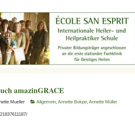
 Buch amazinGRACE
nette Mueller
Allgemein
,
Annette Bokpe
,
Annette Müller
421837611187/