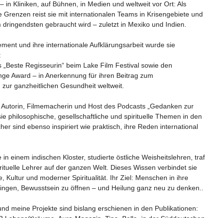
 – in Kliniken, auf Bühnen, in Medien und weltweit vor Ort: Als
ne Grenzen reist sie mit internationalen Teams in Krisengebiete und
m dringendsten gebraucht wird – zuletzt in Mexiko und Indien.
ement und ihre internationale Aufklärungsarbeit wurde sie
:
is „Beste Regisseurin“ beim Lake Film Festival sowie den
e Award – in Anerkennung für ihren Beitrag zum
zur ganzheitlichen Gesundheit weltweit.
m Autorin, Filmemacherin und Host des Podcasts „Gedanken zur
ie philosophische, gesellschaftliche und spirituelle Themen in den
cher sind ebenso inspiriert wie praktisch, ihre Reden international
e in einem indischen Kloster, studierte östliche Weisheitslehren, traf
irituelle Lehrer auf der ganzen Welt. Dieses Wissen verbindet sie
e, Kultur und moderner Spiritualität. Ihr Ziel: Menschen in ihre
ringen, Bewusstsein zu öffnen – und Heilung ganz neu zu denken..
und meine Projekte sind bislang erschienen in den Publikationen: