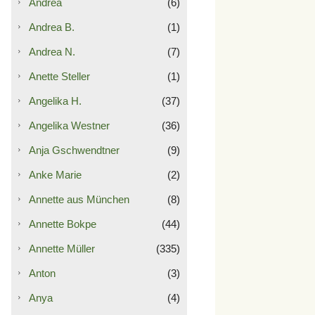
Andrea
(6)
Andrea B.
(1)
Andrea N.
(7)
Anette Steller
(1)
Angelika H.
(37)
Angelika Westner
(36)
Anja Gschwendtner
(9)
Anke Marie
(2)
Annette aus München
(8)
Annette Bokpe
(44)
Annette Müller
(335)
Anton
(3)
Anya
(4)