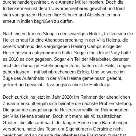
durcheinandergewirbelt, wie Annette Müller moniert. Doch die
Indienkennerin ist derart Unvorhersehbares gewohnt und freut
sich von ganzem Herzen ihre Schüler und Absolventen nun
erneut in Indien begrüßen zu dürfen.
Nach einem kurzen Stopp in den jeweiligen Hotels, treffen sich die
Heiler erneut für eine Abendbesprechung in der Villa Helena, die
bereits während des vergangenen Healing Camps einige der
Heiler herzlich aufgenommen hatte. Sogar eine kleine Party hatte
es 2018 es dort gegeben. Sogar ein Teil der Mitarbeiter, darunter
auch der damalige Hotelmanager John, hatten sich Heilsitzungen
geben lassen – mit bahnbrechendem Erfolg. Und so wurde im
Zuge des Aufenthalts in der Villa Helena gemeinsam gelacht,
gefeiert und geweint – fassungslos über die Heilerfolge.
Doch zurück ins jetzt im Jahr 2020: Im Rahmen der abendlichen
Zusammenkunft ergab sich beinahe die nächste Problemstellung.
Die gesamte ausgehungerte Heilercrew wollte im Palmengarten
der Villa Helena speisen. Doch mit mehr als 40 zusätzlichen
Gästen, die allesamt nach der langen Reise einen Bärenhunger
verspürten, hatte das Team um Eigentümerin Géraldine nicht
gerechnet und so musste die offenherzige Französin zunächst