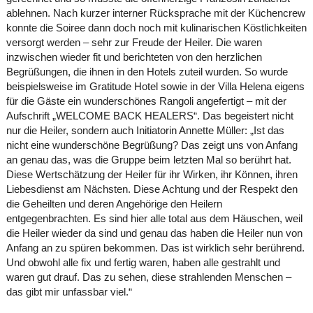
ablehnen. Nach kurzer interner Rücksprache mit der Küchencrew
konnte die Soiree dann doch noch mit kulinarischen Köstlichkeiten
versorgt werden – sehr zur Freude der Heiler. Die waren
inzwischen wieder fit und berichteten von den herzlichen
Begrüßungen, die ihnen in den Hotels zuteil wurden. So wurde
beispielsweise im Gratitude Hotel sowie in der Villa Helena eigens
für die Gäste ein wunderschönes Rangoli angefertigt – mit der
Aufschrift „WELCOME BACK HEALERS“. Das begeistert nicht
nur die Heiler, sondern auch Initiatorin Annette Müller: „Ist das
nicht eine wunderschöne Begrüßung? Das zeigt uns von Anfang
an genau das, was die Gruppe beim letzten Mal so berührt hat.
Diese Wertschätzung der Heiler für ihr Wirken, ihr Können, ihren
Liebesdienst am Nächsten. Diese Achtung und der Respekt den
die Geheilten und deren Angehörige den Heilern
entgegenbrachten. Es sind hier alle total aus dem Häuschen, weil
die Heiler wieder da sind und genau das haben die Heiler nun von
Anfang an zu spüren bekommen. Das ist wirklich sehr berührend.
Und obwohl alle fix und fertig waren, haben alle gestrahlt und
waren gut drauf. Das zu sehen, diese strahlenden Menschen –
das gibt mir unfassbar viel.“