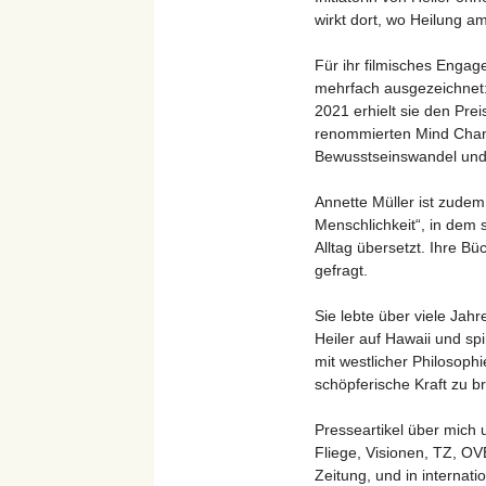
wirkt dort, wo Heilung a
Für ihr filmisches Engag
mehrfach ausgezeichnet
2021 erhielt sie den Pre
renommierten Mind Chang
Bewusstseinswandel und 
Annette Müller ist zude
Menschlichkeit“, in dem s
Alltag übersetzt. Ihre Bü
gefragt.
Sie lebte über viele Jahr
Heiler auf Hawaii und sp
mit westlicher Philosophi
schöpferische Kraft zu b
Presseartikel über mich 
Fliege, Visionen, TZ, OV
Zeitung, und in internat