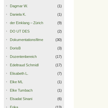
Dagmar W.
(1)
Daniela K.
(1)
der Einklang – Zürich
(9)
DO UT DES
(2)
Dokumentationsfilme
(30)
DorisB
(3)
Dozentenbereich
(17)
Edeltraud Schmidl
(17)
Elisabeth L.
(7)
Elke ML
(1)
Elke Tumbach
(1)
Elsadat Sinani
(6)
Erika
(13)