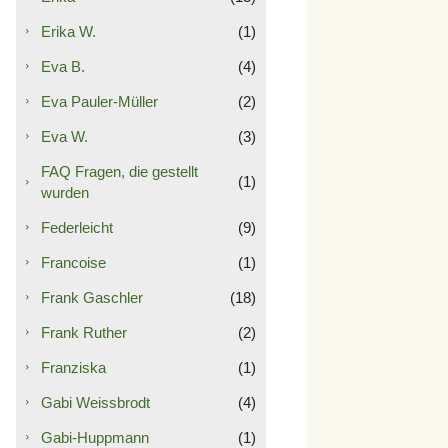
Erika W.
(1)
Eva B.
(4)
Eva Pauler-Müller
(2)
Eva W.
(3)
FAQ Fragen, die gestellt
(1)
wurden
Federleicht
(9)
Francoise
(1)
Frank Gaschler
(18)
Frank Ruther
(2)
Franziska
(1)
Gabi Weissbrodt
(4)
Gabi-Huppmann
(1)