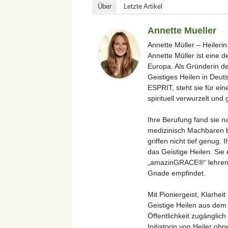
Über
Letzte Artikel
Annette Mueller
Annette Müller – Heilerin
Annette Müller ist eine 
Europa. Als Gründerin de
Geistiges Heilen in Deu
ESPRIT, steht sie für ein
spirituell verwurzelt und 
Ihre Berufung fand sie n
medizinisch Machbaren b
griffen nicht tief genug.
das Geistige Heilen. Si
„amazinGRACE®“ lehren un
Gnade empfindet.
Mit Pioniergeist, Klarhei
Geistige Heilen aus dem 
Öffentlichkeit zugänglich
Initiatorin von Heiler oh