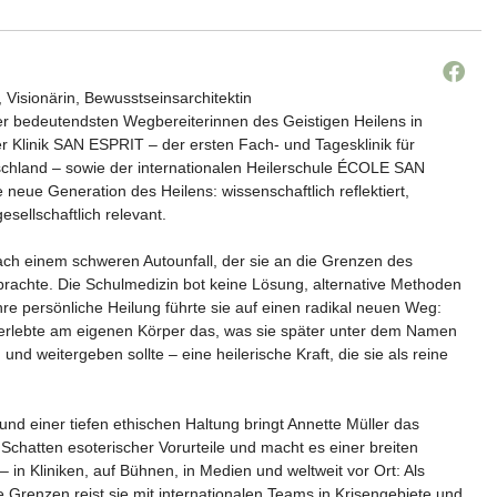
, Visionärin, Bewusstseinsarchitektin
der bedeutendsten Wegbereiterinnen des Geistigen Heilens in
r Klinik SAN ESPRIT – der ersten Fach- und Tagesklinik für
tschland – sowie der internationalen Heilerschule ÉCOLE SAN
e neue Generation des Heilens: wissenschaftlich reflektiert,
gesellschaftlich relevant.
ach einem schweren Autounfall, der sie an die Grenzen des
rachte. Die Schulmedizin bot keine Lösung, alternative Methoden
 Ihre persönliche Heilung führte sie auf einen radikal neuen Weg:
e erlebte am eigenen Körper das, was sie später unter dem Namen
d weitergeben sollte – eine heilerische Kraft, die sie als reine
t und einer tiefen ethischen Haltung bringt Annette Müller das
Schatten esoterischer Vorurteile und macht es einer breiten
 – in Kliniken, auf Bühnen, in Medien und weltweit vor Ort: Als
ne Grenzen reist sie mit internationalen Teams in Krisengebiete und