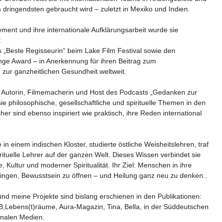
m dringendsten gebraucht wird – zuletzt in Mexiko und Indien.
ement und ihre internationale Aufklärungsarbeit wurde sie
:
is „Beste Regisseurin“ beim Lake Film Festival sowie den
e Award – in Anerkennung für ihren Beitrag zum
zur ganzheitlichen Gesundheit weltweit.
m Autorin, Filmemacherin und Host des Podcasts „Gedanken zur
ie philosophische, gesellschaftliche und spirituelle Themen in den
cher sind ebenso inspiriert wie praktisch, ihre Reden international
e in einem indischen Kloster, studierte östliche Weisheitslehren, traf
irituelle Lehrer auf der ganzen Welt. Dieses Wissen verbindet sie
e, Kultur und moderner Spiritualität. Ihr Ziel: Menschen in ihre
ringen, Bewusstsein zu öffnen – und Heilung ganz neu zu denken..
und meine Projekte sind bislang erschienen in den Publikationen:
B,Lebens(t)räume, Aura-Magazin, Tina, Bella, in der Süddeutschen
ionalen Medien.