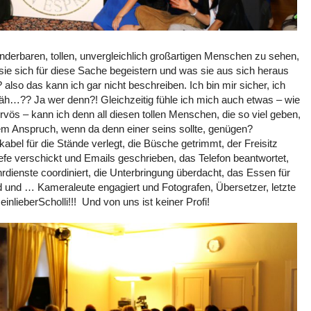
underbaren, tollen, unvergleichlich großartigen Menschen zu sehen,
sie sich für diese Sache begeistern und was sie aus sich heraus
 also das kann ich gar nicht beschreiben. Ich bin mir sicher, ich
 äh…?? Ja wer denn?! Gleichzeitig fühle ich mich auch etwas – wie
rvös – kann ich denn all diesen tollen Menschen, die so viel geben,
em Anspruch, wenn da denn einer seins sollte, genügen?
el für die Stände verlegt, die Büsche getrimmt, der Freisitz
 verschickt und Emails geschrieben, das Telefon beantwortet,
ahrdienste coordiniert, die Unterbringung überdacht, das Essen für
 und … Kameraleute engagiert und Fotografen, Übersetzer, letzte
lieberScholli!!! Und von uns ist keiner Profi!