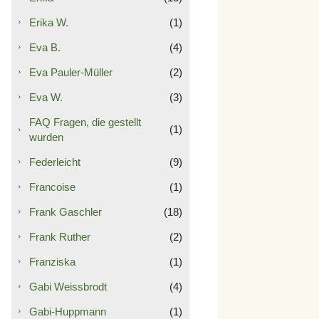
Erika W.
(1)
Eva B.
(4)
Eva Pauler-Müller
(2)
Eva W.
(3)
FAQ Fragen, die gestellt
(1)
wurden
Federleicht
(9)
Francoise
(1)
Frank Gaschler
(18)
Frank Ruther
(2)
Franziska
(1)
Gabi Weissbrodt
(4)
Gabi-Huppmann
(1)