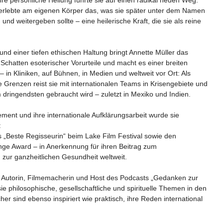
 Ihre persönliche Heilung führte sie auf einen radikal neuen Weg:
e erlebte am eigenen Körper das, was sie später unter dem Namen
d weitergeben sollte – eine heilerische Kraft, die sie als reine
t und einer tiefen ethischen Haltung bringt Annette Müller das
Schatten esoterischer Vorurteile und macht es einer breiten
 – in Kliniken, auf Bühnen, in Medien und weltweit vor Ort: Als
ne Grenzen reist sie mit internationalen Teams in Krisengebiete und
m dringendsten gebraucht wird – zuletzt in Mexiko und Indien.
ement und ihre internationale Aufklärungsarbeit wurde sie
:
is „Beste Regisseurin“ beim Lake Film Festival sowie den
e Award – in Anerkennung für ihren Beitrag zum
zur ganzheitlichen Gesundheit weltweit.
m Autorin, Filmemacherin und Host des Podcasts „Gedanken zur
ie philosophische, gesellschaftliche und spirituelle Themen in den
cher sind ebenso inspiriert wie praktisch, ihre Reden international