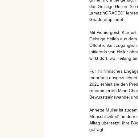
griffen nicht tief genug.
das Geistige Heilen. Si
„amazinGRACE®“ lehren un
Gnade empfindet.
Mit Pioniergeist, Klarhei
Geistige Heilen aus dem 
Öffentlichkeit zugänglich
Initiatorin von Heiler oh
wirkt dort, wo Heilung a
Für ihr filmisches Engag
mehrfach ausgezeichnet
2021 erhielt sie den Pre
renommierten Mind Chang
Bewusstseinswandel und 
Annette Müller ist zude
Menschlichkeit“, in dem s
Alltag übersetzt. Ihre Bü
gefragt.