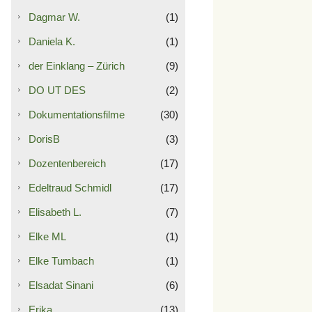
Dagmar W.
(1)
Daniela K.
(1)
der Einklang – Zürich
(9)
DO UT DES
(2)
Dokumentationsfilme
(30)
DorisB
(3)
Dozentenbereich
(17)
Edeltraud Schmidl
(17)
Elisabeth L.
(7)
Elke ML
(1)
Elke Tumbach
(1)
Elsadat Sinani
(6)
Erika
(13)