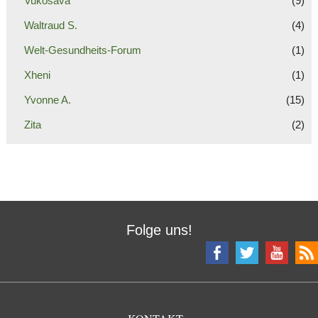
Vukosava
(9)
Waltraud S.
(4)
Welt-Gesundheits-Forum
(1)
Xheni
(1)
Yvonne A.
(15)
Zita
(2)
Folge uns!