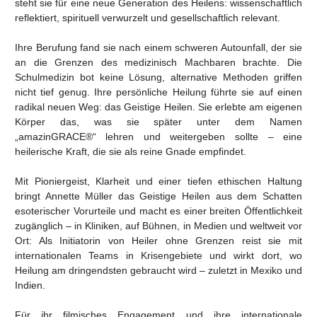
steht sie für eine neue Generation des Heilens: wissenschaftlich
reflektiert, spirituell verwurzelt und gesellschaftlich relevant.
Ihre Berufung fand sie nach einem schweren Autounfall, der sie
an die Grenzen des medizinisch Machbaren brachte. Die
Schulmedizin bot keine Lösung, alternative Methoden griffen
nicht tief genug. Ihre persönliche Heilung führte sie auf einen
radikal neuen Weg: das Geistige Heilen. Sie erlebte am eigenen
Körper das, was sie später unter dem Namen
„amazinGRACE®“ lehren und weitergeben sollte – eine
heilerische Kraft, die sie als reine Gnade empfindet.
Mit Pioniergeist, Klarheit und einer tiefen ethischen Haltung
bringt Annette Müller das Geistige Heilen aus dem Schatten
esoterischer Vorurteile und macht es einer breiten Öffentlichkeit
zugänglich – in Kliniken, auf Bühnen, in Medien und weltweit vor
Ort: Als Initiatorin von Heiler ohne Grenzen reist sie mit
internationalen Teams in Krisengebiete und wirkt dort, wo
Heilung am dringendsten gebraucht wird – zuletzt in Mexiko und
Indien.
Für ihr filmisches Engagement und ihre internationale