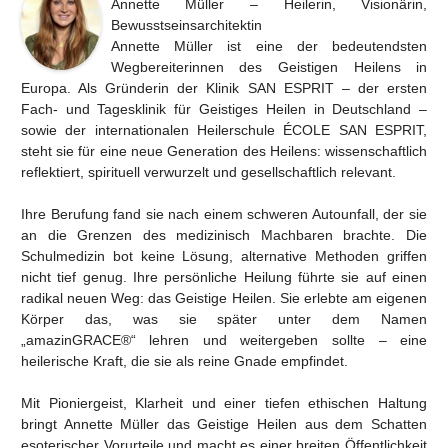
Annette Müller – Heilerin, Visionärin,
Bewusstseinsarchitektin
Annette Müller ist eine der bedeutendsten
Wegbereiterinnen des Geistigen Heilens in
Europa. Als Gründerin der Klinik SAN ESPRIT – der ersten
Fach- und Tagesklinik für Geistiges Heilen in Deutschland –
sowie der internationalen Heilerschule ÉCOLE SAN ESPRIT,
steht sie für eine neue Generation des Heilens: wissenschaftlich
reflektiert, spirituell verwurzelt und gesellschaftlich relevant.
Ihre Berufung fand sie nach einem schweren Autounfall, der sie
an die Grenzen des medizinisch Machbaren brachte. Die
Schulmedizin bot keine Lösung, alternative Methoden griffen
nicht tief genug. Ihre persönliche Heilung führte sie auf einen
radikal neuen Weg: das Geistige Heilen. Sie erlebte am eigenen
Körper das, was sie später unter dem Namen
„amazinGRACE®“ lehren und weitergeben sollte – eine
heilerische Kraft, die sie als reine Gnade empfindet.
Mit Pioniergeist, Klarheit und einer tiefen ethischen Haltung
bringt Annette Müller das Geistige Heilen aus dem Schatten
esoterischer Vorurteile und macht es einer breiten Öffentlichkeit