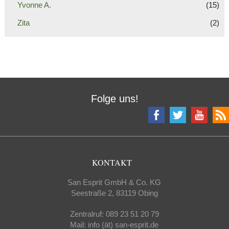
Yvonne A.
(15)
Zita
(2)
Folge uns!
KONTAKT
San Esprit GmbH & Co. KG
Seestraße 2, 83119 Obing
Zentralruf: 089 23 51 20 79
Mail: info (ät) san-esprit.de