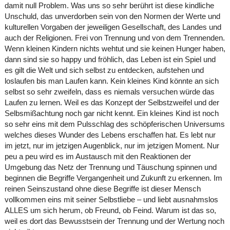
damit null Problem. Was uns so sehr berührt ist diese kindliche
Unschuld, das unverdorben sein von den Normen der Werte und
kulturellen Vorgaben der jeweiligen Gesellschaft, des Landes und
auch der Religionen. Frei von Trennung und von dem Trennenden.
Wenn kleinen Kindern nichts wehtut und sie keinen Hunger haben,
dann sind sie so happy und fröhlich, das Leben ist ein Spiel und
es gilt die Welt und sich selbst zu entdecken, aufstehen und
loslaufen bis man Laufen kann. Kein kleines Kind könnte an sich
selbst so sehr zweifeln, dass es niemals versuchen würde das
Laufen zu lernen. Weil es das Konzept der Selbstzweifel und der
Selbsmißachtung noch gar nicht kennt. Ein kleines Kind ist noch
so sehr eins mit dem Pulsschlag des schöpferischen Universums
welches dieses Wunder des Lebens erschaffen hat. Es lebt nur
im jetzt, nur im jetzigen Augenblick, nur im jetzigen Moment. Nur
peu a peu wird es im Austausch mit den Reaktionen der
Umgebung das Netz der Trennung und Täuschung spinnen und
beginnen die Begriffe Vergangenheit und Zukunft zu erkennen. Im
reinen Seinszustand ohne diese Begriffe ist dieser Mensch
vollkommen eins mit seiner Selbstliebe – und liebt ausnahmslos
ALLES um sich herum, ob Freund, ob Feind. Warum ist das so,
weil es dort das Bewusstsein der Trennung und der Wertung noch