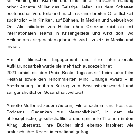
Mit Pioniergeist, Klarheit und einer tiefen ethischen Haltung
bringt Annette Müller das Geistige Heilen aus dem Schatten
esoterischer Vorurteile und macht es einer breiten Öffentlichkeit
zugänglich – in Kliniken, auf Bühnen, in Medien und weltweit vor
Ort: Als Initiatorin von Heiler ohne Grenzen reist sie mit
internationalen Teams in Krisengebiete und wirkt dort, wo
Heilung am dringendsten gebraucht wird – zuletzt in Mexiko und
Indien.
Für ihr filmisches Engagement und ihre internationale
Aufklärungsarbeit wurde sie mehrfach ausgezeichnet:
2021 erhielt sie den Preis „Beste Regisseurin“ beim Lake Film
Festival sowie den renommierten Mind Change Award – in
Anerkennung für ihren Beitrag zum Bewusstseinswandel und
zur ganzheitlichen Gesundheit weltweit.
Annette Müller ist zudem Autorin, Filmemacherin und Host des
Podcasts „Gedanken zur Menschlichkeit“, in dem sie
philosophische, gesellschaftliche und spirituelle Themen in den
Alltag übersetzt. Ihre Bücher sind ebenso inspiriert wie
praktisch, ihre Reden international gefragt.