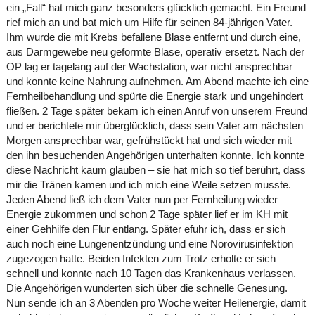
ein „Fall“ hat mich ganz besonders glücklich gemacht. Ein Freund
rief mich an und bat mich um Hilfe für seinen 84-jährigen Vater.
Ihm wurde die mit Krebs befallene Blase entfernt und durch eine,
aus Darmgewebe neu geformte Blase, operativ ersetzt. Nach der
OP lag er tagelang auf der Wachstation, war nicht ansprechbar
und konnte keine Nahrung aufnehmen. Am Abend machte ich eine
Fernheilbehandlung und spürte die Energie stark und ungehindert
fließen. 2 Tage später bekam ich einen Anruf von unserem Freund
und er berichtete mir überglücklich, dass sein Vater am nächsten
Morgen ansprechbar war, gefrühstückt hat und sich wieder mit
den ihn besuchenden Angehörigen unterhalten konnte. Ich konnte
diese Nachricht kaum glauben – sie hat mich so tief berührt, dass
mir die Tränen kamen und ich mich eine Weile setzen musste.
Jeden Abend ließ ich dem Vater nun per Fernheilung wieder
Energie zukommen und schon 2 Tage später lief er im KH mit
einer Gehhilfe den Flur entlang. Später efuhr ich, dass er sich
auch noch eine Lungenentzündung und eine Norovirusinfektion
zugezogen hatte. Beiden Infekten zum Trotz erholte er sich
schnell und konnte nach 10 Tagen das Krankenhaus verlassen.
Die Angehörigen wunderten sich über die schnelle Genesung.
Nun sende ich an 3 Abenden pro Woche weiter Heilenergie, damit