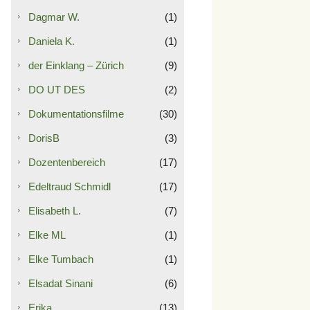
Dagmar W.
(1)
Daniela K.
(1)
der Einklang – Zürich
(9)
DO UT DES
(2)
Dokumentationsfilme
(30)
DorisB
(3)
Dozentenbereich
(17)
Edeltraud Schmidl
(17)
Elisabeth L.
(7)
Elke ML
(1)
Elke Tumbach
(1)
Elsadat Sinani
(6)
Erika
(13)