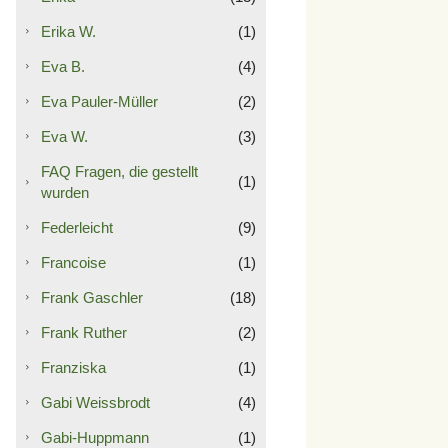
Erika W.
(1)
Eva B.
(4)
Eva Pauler-Müller
(2)
Eva W.
(3)
FAQ Fragen, die gestellt
(1)
wurden
Federleicht
(9)
Francoise
(1)
Frank Gaschler
(18)
Frank Ruther
(2)
Franziska
(1)
Gabi Weissbrodt
(4)
Gabi-Huppmann
(1)