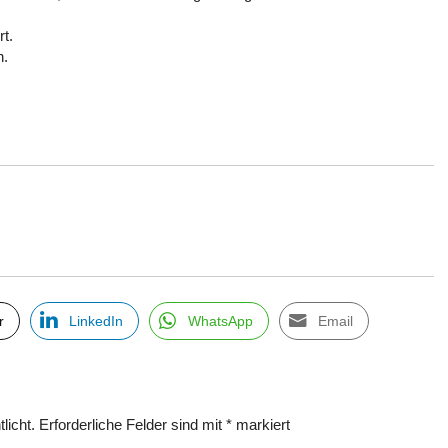
rt.
h.
r
LinkedIn
WhatsApp
Email
licht.
Erforderliche Felder sind mit
*
markiert