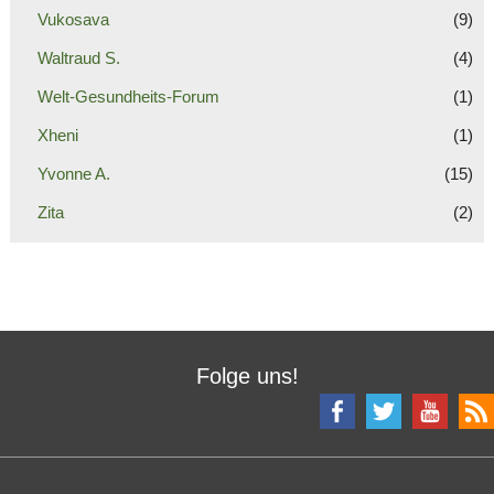
Vukosava
(9)
Waltraud S.
(4)
Welt-Gesundheits-Forum
(1)
Xheni
(1)
Yvonne A.
(15)
Zita
(2)
Folge uns!