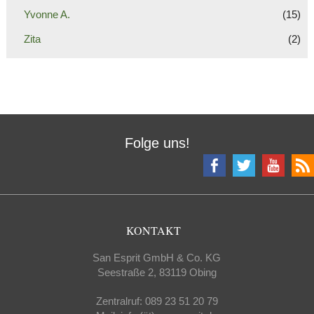
Yvonne A.
(15)
Zita
(2)
Folge uns!
KONTAKT
San Esprit GmbH & Co. KG
Seestraße 2, 83119 Obing
Zentralruf: 089 23 51 20 79