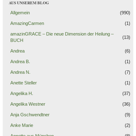
AUS UNSEREM BLOG
Allgemein
(990)
AmazingCarmen
(1)
amazinGRACE – Die neue Dimension der Heilung –
(13)
BUCH
Andrea
(6)
Andrea B.
(1)
Andrea N.
(7)
Anette Steller
(1)
Angelika H.
(37)
Angelika Westner
(36)
Anja Gschwendtner
(9)
Anke Marie
(2)
Annette aus München
(8)