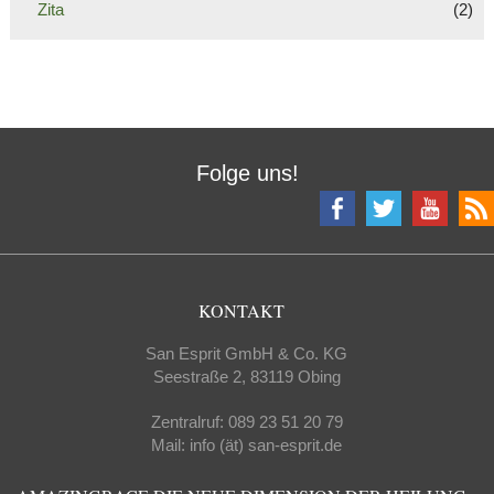
Zita
(2)
Folge uns!
KONTAKT
San Esprit GmbH & Co. KG
Seestraße 2, 83119 Obing
Zentralruf: 089 23 51 20 79
Mail: info (ät) san-esprit.de