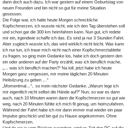
dann doch auch dazu. Ich war gestern auf einem Geburtstag von
neuen Freunden und bin nicht so gut für meine Situation
gesessen.
Die Folge war, ich hatte heute Morgen schreckliche
Kopfschmerzen, ich wusste nicht, wie ich den Tag überstehen soll
und schon gar die 300 km heimfahren kann. Nun gut, ich redete
mir ein, irgendwie schaffe ich das. Es sind ja nur 3 Stunden Fahrt.
Aber zugleich wusste ich, das wird wirklich nicht leicht. Was kann
ich nur tun, ich traue mich nicht nach einer Kopfschmerztablette
zu fragen, so ging mein Gedanke los, habe ich doch gestern den
ein oder anderen auf der Party erzählt, was ich beruflich mache.
„… was ich beruflich machen?“ Na toll, jetzt habe ich heute
Morgen ganz vergessen, mir meine täglichen 20 Minuten
Heilsitzung zu geben …“
„Momentmal…“, so mein nächster Gedanke. „Warum lege ich
mir eigentlich nicht selbst die Hände auf?“ Nun, so war es dann
auch, nach 10 Minuten waren dann die Kopfschmerzen so gut wie
weg, nach 20 Minuten fühlte ich mich fit genug, um heimzufahren.
Während der Fahrt habe ich mir dann immer mal wieder ein paar
Impulse geschickt und bin gut zu Hause angekommen. Ohne
Kopfschmerzen.
Und da sie ja vom Rücken ausgehen, wird es Zeit den PC auf die