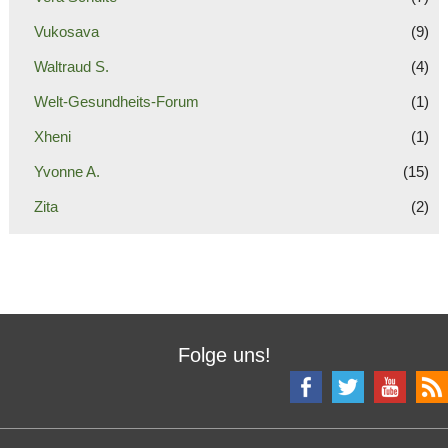
Vukosava
(9)
Waltraud S.
(4)
Welt-Gesundheits-Forum
(1)
Xheni
(1)
Yvonne A.
(15)
Zita
(2)
Folge uns!