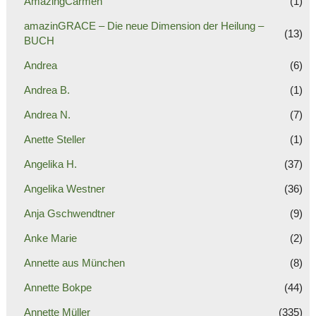
AmazingCarmen
(1)
amazinGRACE – Die neue Dimension der Heilung –
(13)
BUCH
Andrea
(6)
Andrea B.
(1)
Andrea N.
(7)
Anette Steller
(1)
Angelika H.
(37)
Angelika Westner
(36)
Anja Gschwendtner
(9)
Anke Marie
(2)
Annette aus München
(8)
Annette Bokpe
(44)
Annette Müller
(335)