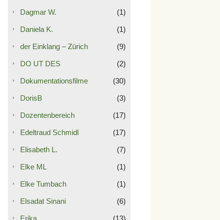
Dagmar W.
(1)
Daniela K.
(1)
der Einklang – Zürich
(9)
DO UT DES
(2)
Dokumentationsfilme
(30)
DorisB
(3)
Dozentenbereich
(17)
Edeltraud Schmidl
(17)
Elisabeth L.
(7)
Elke ML
(1)
Elke Tumbach
(1)
Elsadat Sinani
(6)
Erika
(13)