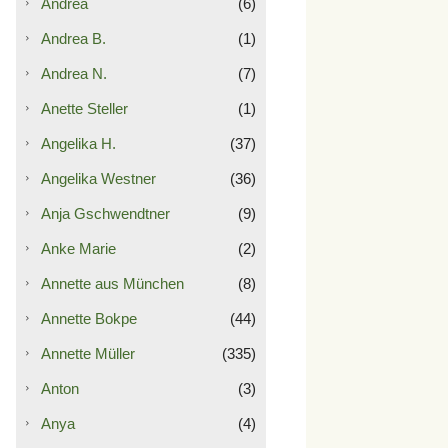
Andrea
(6)
Andrea B.
(1)
Andrea N.
(7)
Anette Steller
(1)
Angelika H.
(37)
Angelika Westner
(36)
Anja Gschwendtner
(9)
Anke Marie
(2)
Annette aus München
(8)
Annette Bokpe
(44)
Annette Müller
(335)
Anton
(3)
Anya
(4)