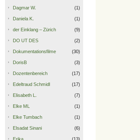
Dagmar W.
(1)
Daniela K.
(1)
der Einklang – Zürich
(9)
DO UT DES
(2)
Dokumentationsfilme
(30)
DorisB
(3)
Dozentenbereich
(17)
Edeltraud Schmidl
(17)
Elisabeth L.
(7)
Elke ML
(1)
Elke Tumbach
(1)
Elsadat Sinani
(6)
Erika
(13)