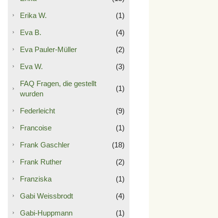
Erika W.
(1)
Eva B.
(4)
Eva Pauler-Müller
(2)
Eva W.
(3)
FAQ Fragen, die gestellt
(1)
wurden
Federleicht
(9)
Francoise
(1)
Frank Gaschler
(18)
Frank Ruther
(2)
Franziska
(1)
Gabi Weissbrodt
(4)
Gabi-Huppmann
(1)