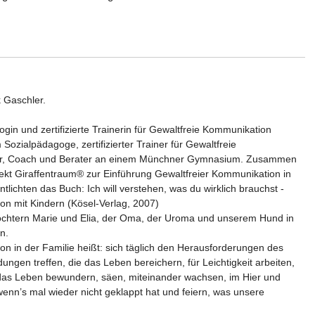
 Gaschler.
ogin und zertifizierte Trainerin für Gewaltfreie Kommunikation
Sozialpädagoge, zertifizierter Trainer für Gewaltfreie
or, Coach und Berater an einem Münchner Gymnasium. Zusammen
jekt Giraffentraum® zur Einführung Gewaltfreier Kommunikation in
tlichten das Buch: Ich will verstehen, was du wirklich brauchst -
on mit Kindern (Kösel-Verlag, 2007)
öchtern Marie und Elia, der Oma, der Uroma und unserem Hund in
n.
n in der Familie heißt: sich täglich den Herausforderungen des
ungen treffen, die das Leben bereichern, für Leichtigkeit arbeiten,
das Leben bewundern, säen, miteinander wachsen, im Hier und
wenn’s mal wieder nicht geklappt hat und feiern, was unsere