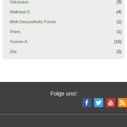
Vukosava
(9)
Waltraud S.
(4)
Welt-Gesundheits-Forum
(1)
Xheni
(1)
Yvonne A.
(15)
Zita
(2)
Folge uns!