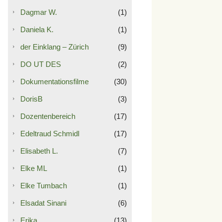
Dagmar W.
(1)
Daniela K.
(1)
der Einklang – Zürich
(9)
DO UT DES
(2)
Dokumentationsfilme
(30)
DorisB
(3)
Dozentenbereich
(17)
Edeltraud Schmidl
(17)
Elisabeth L.
(7)
Elke ML
(1)
Elke Tumbach
(1)
Elsadat Sinani
(6)
Erika
(13)