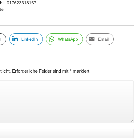
bil: 017623318167,
de
r
LinkedIn
WhatsApp
Email
licht.
Erforderliche Felder sind mit
*
markiert