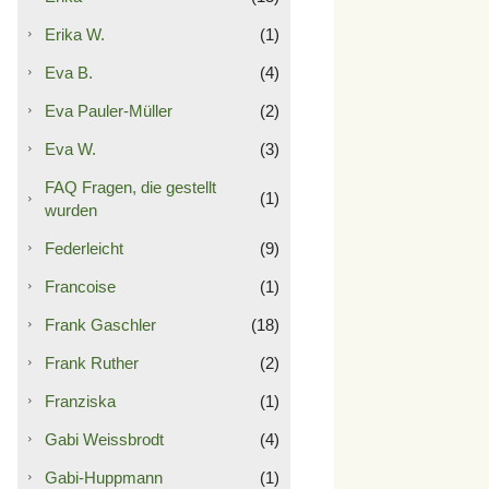
Erika W.
(1)
Eva B.
(4)
Eva Pauler-Müller
(2)
Eva W.
(3)
FAQ Fragen, die gestellt
(1)
wurden
Federleicht
(9)
Francoise
(1)
Frank Gaschler
(18)
Frank Ruther
(2)
Franziska
(1)
Gabi Weissbrodt
(4)
Gabi-Huppmann
(1)