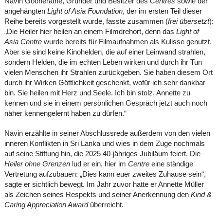
Navin Gooneratne, Gründer und Besitzer des
Centres
sowie der
angehängten
Light of Asia
Foundation
, der im ersten Teil dieser
Reihe bereits vorgestellt wurde, fasste zusammen (
frei
übersetzt
):
„Die Heiler hier heilen an einem Filmdrehort, denn das
Light of
Asia Centre
wurde bereits für Filmaufnahmen als Kulisse genutzt.
Aber sie sind keine Kinohelden, die auf einer Leinwand strahlen,
sondern Helden, die im echten Leben wirken und durch ihr Tun
vielen Menschen ihr Strahlen zurückgeben. Sie haben diesem Ort
durch ihr Wirken Göttlichkeit geschenkt, wofür ich sehr dankbar
bin. Sie heilen mit Herz und Seele. Ich bin stolz, Annette zu
kennen und sie in einem persönlichen Gespräch jetzt auch noch
näher kennengelernt haben zu dürfen.“
Navin erzählte in seiner Abschlussrede außerdem von den vielen
inneren Konflikten in Sri Lanka und wies in dem Zuge nochmals
auf seine Stiftung hin, die 2025 40-jähriges Jubiläum feiert. Die
Heiler ohne Grenzen
lud er ein, hier im
Centre
eine ständige
Vertretung aufzubauen: „Dies kann euer zweites Zuhause sein“,
sagte er sichtlich bewegt. Im Jahr zuvor hatte er Annette Müller
als Zeichen seines Respekts und seiner Anerkennung den
Kind &
Caring Appreciation Award
überreicht.