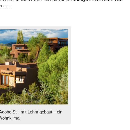
en…..
obe Stil, mit Lehm gebaut – ein
 Wohnklima