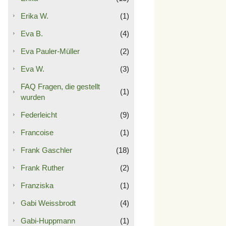
Erika W.
(1)
Eva B.
(4)
Eva Pauler-Müller
(2)
Eva W.
(3)
FAQ Fragen, die gestellt
(1)
wurden
Federleicht
(9)
Francoise
(1)
Frank Gaschler
(18)
Frank Ruther
(2)
Franziska
(1)
Gabi Weissbrodt
(4)
Gabi-Huppmann
(1)