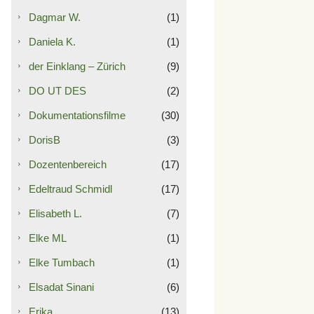
Dagmar W.
(1)
Daniela K.
(1)
der Einklang – Zürich
(9)
DO UT DES
(2)
Dokumentationsfilme
(30)
DorisB
(3)
Dozentenbereich
(17)
Edeltraud Schmidl
(17)
Elisabeth L.
(7)
Elke ML
(1)
Elke Tumbach
(1)
Elsadat Sinani
(6)
Erika
(13)