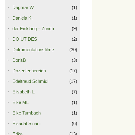
Dagmar W.
(1)
Daniela K.
(1)
der Einklang – Zürich
(9)
DO UT DES
(2)
Dokumentationsfilme
(30)
DorisB
(3)
Dozentenbereich
(17)
Edeltraud Schmidl
(17)
Elisabeth L.
(7)
Elke ML
(1)
Elke Tumbach
(1)
Elsadat Sinani
(6)
Erika
(13)