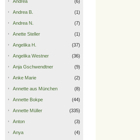
Andrea
(6)
Andrea B.
(1)
Andrea N.
(7)
Anette Steller
(1)
Angelika H.
(37)
Angelika Westner
(36)
Anja Gschwendtner
(9)
Anke Marie
(2)
Annette aus München
(8)
Annette Bokpe
(44)
Annette Müller
(335)
Anton
(3)
Anya
(4)