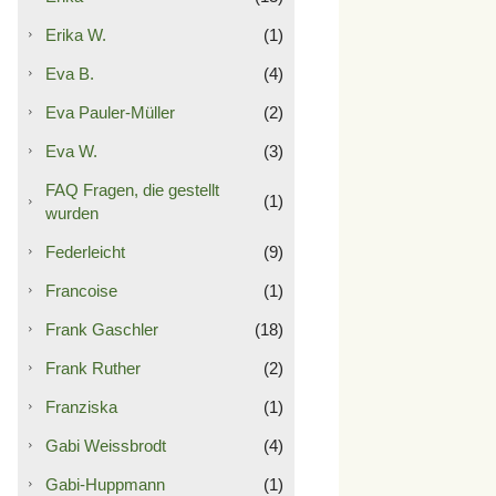
Erika W.
(1)
Eva B.
(4)
Eva Pauler-Müller
(2)
Eva W.
(3)
FAQ Fragen, die gestellt
(1)
wurden
Federleicht
(9)
Francoise
(1)
Frank Gaschler
(18)
Frank Ruther
(2)
Franziska
(1)
Gabi Weissbrodt
(4)
Gabi-Huppmann
(1)