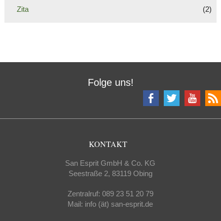
Zita
(2)
Folge uns!
KONTAKT
San Esprit GmbH & Co. KG
Seestraße 2, 83119 Obing
Zentralruf: 089 23 51 20 79
Mail: info (ät) san-esprit.de