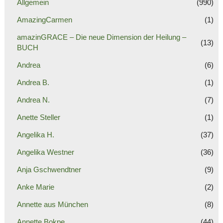
Allgemein
(990)
AmazingCarmen
(1)
amazinGRACE – Die neue Dimension der Heilung –
(13)
BUCH
Andrea
(6)
Andrea B.
(1)
Andrea N.
(7)
Anette Steller
(1)
Angelika H.
(37)
Angelika Westner
(36)
Anja Gschwendtner
(9)
Anke Marie
(2)
Annette aus München
(8)
Annette Bokpe
(44)