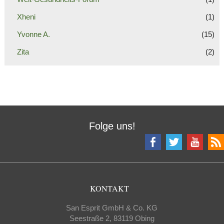
Xheni
(1)
Yvonne A.
(15)
Zita
(2)
Folge uns!
KONTAKT
San Esprit GmbH & Co. KG
Seestraße 2, 83119 Obing