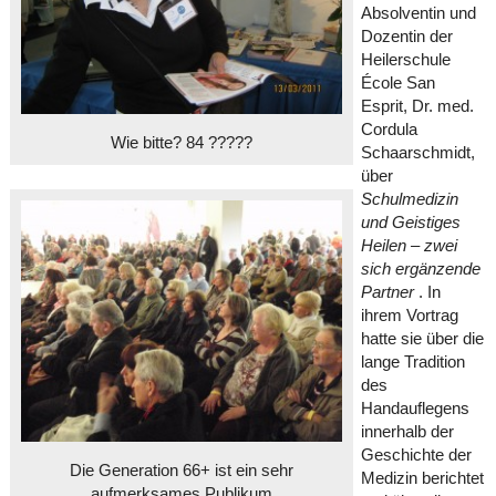
Absolventin und
Dozentin der
Heilerschule
École San
Esprit, Dr. med.
Cordula
Wie bitte? 84 ?????
Schaarschmidt,
über
Schulmedizin
und Geistiges
Heilen – zwei
sich ergänzende
Partner
. In
ihrem Vortrag
hatte sie über die
lange Tradition
des
Handauflegens
innerhalb der
Geschichte der
Die Generation 66+ ist ein sehr
Medizin berichtet
aufmerksames Publikum