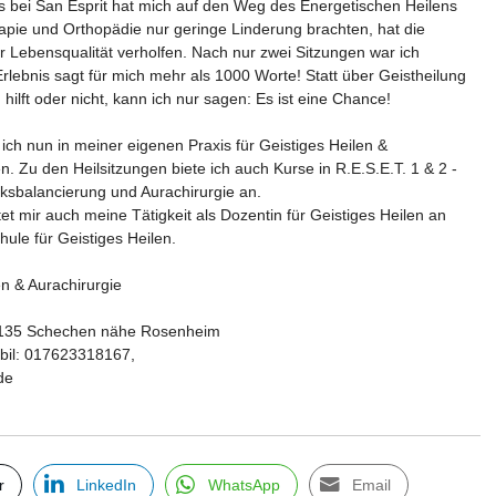
s bei San Esprit hat mich auf den Weg des Energetischen Heilens
apie und Orthopädie nur geringe Linderung brachten, hat die
r Lebensqualität verholfen. Nach nur zwei Sitzungen war ich
rlebnis sagt für mich mehr als 1000 Worte! Statt über Geistheilung
 hilft oder nicht, kann ich nur sagen: Es ist eine Chance!
 ich nun in meiner eigenen Praxis für Geistiges Heilen &
n. Zu den Heilsitzungen biete ich auch Kurse in R.E.S.E.T. 1 & 2 -
ksbalancierung und Aurachirurgie an.
t mir auch meine Tätigkeit als Dozentin für Geistiges Heilen an
hule für Geistiges Heilen.
en & Aurachirurgie
3135 Schechen nähe Rosenheim
bil: 017623318167,
de
r
LinkedIn
WhatsApp
Email