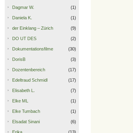
Dagmar W.
(1)
Daniela K.
(1)
der Einklang – Zürich
(9)
DO UT DES
(2)
Dokumentationsfilme
(30)
DorisB
(3)
Dozentenbereich
(17)
Edeltraud Schmidl
(17)
Elisabeth L.
(7)
Elke ML
(1)
Elke Tumbach
(1)
Elsadat Sinani
(6)
Erika
(13)