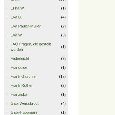
Erika W.
(1)
Eva B.
(4)
Eva Pauler-Müller
(2)
Eva W.
(3)
FAQ Fragen, die gestellt
(1)
wurden
Federleicht
(9)
Francoise
(1)
Frank Gaschler
(18)
Frank Ruther
(2)
Franziska
(1)
Gabi Weissbrodt
(4)
Gabi-Huppmann
(1)