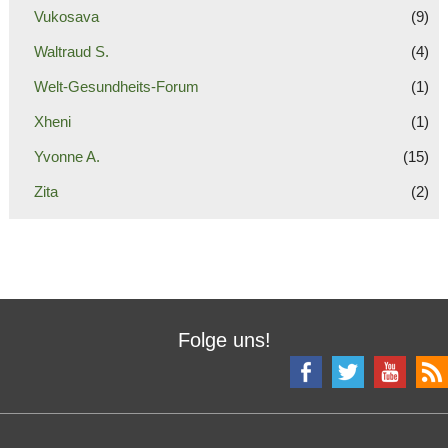
Vukosava
(9)
Waltraud S.
(4)
Welt-Gesundheits-Forum
(1)
Xheni
(1)
Yvonne A.
(15)
Zita
(2)
Folge uns!